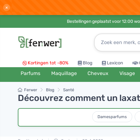
×
Bestellingen geplaatst voor 12:00 wo
Kortingen tot -80%
Blog
Lexicon
Parfums
Maquillage
Cheveux
Visage
Ferwer
Blog
Santé
Découvrez comment un laxatif
Damesparfums