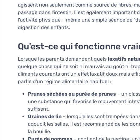
agissent non seulement comme source de fibres, mais 
passage dans l'intestin. Il est également important 
l'activité physique – même une simple séance de "da
digestion des enfants.
Qu'est-ce qui fonctionne vra
Lorsque les parents demandent quels
laxatifs natu
quelque chose qui ne soit ni mauvais au goût ni tr
aliments courants ont un effet laxatif doux mais effi
partie d'un régime alimentaire habituel :
Prunes séchées ou purée de prunes
– un class
une substance qui favorise le mouvement intesti
suffisent.
Graines de lin
– lorsqu'elles sont trempées dans
adoucit les selles. Il est recommandé de les d
la bouillie.
Purée de pommes
– contient de la pectine, un 