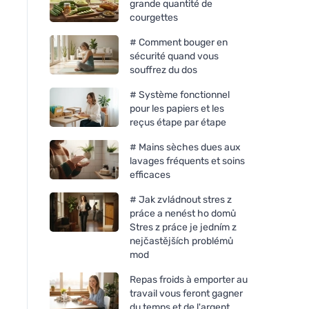
grande quantité de
courgettes
# Comment bouger en
sécurité quand vous
souffrez du dos
# Système fonctionnel
pour les papiers et les
reçus étape par étape
# Mains sèches dues aux
lavages fréquents et soins
efficaces
# Jak zvládnout stres z
práce a nenést ho domů
Stres z práce je jedním z
nejčastějších problémů
mod
Repas froids à emporter au
travail vous feront gagner
du temps et de l'argent