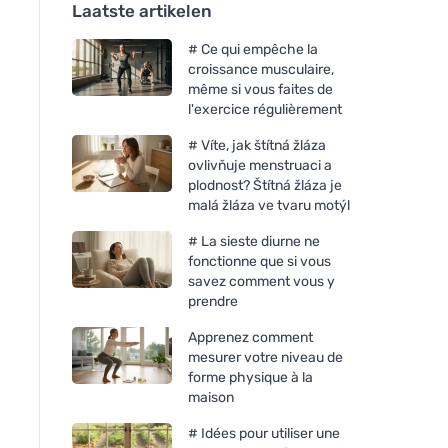
Laatste artikelen
# Ce qui empêche la
croissance musculaire,
même si vous faites de
l'exercice régulièrement
# Víte, jak štítná žláza
ovlivňuje menstruaci a
plodnost? Štítná žláza je
malá žláza ve tvaru motýl
# La sieste diurne ne
fonctionne que si vous
savez comment vous y
prendre
Apprenez comment
mesurer votre niveau de
forme physique à la
maison
# Idées pour utiliser une