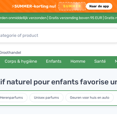
⚡
SUMMER-korting nu!
SUMMER
Naar de app
rden onmiddellijk verzonden |
Gratis verzending boven 95 EUR
| Gratis 
Groothandel
Corps & hygiène
Enfants
Homme
Santé
 naturel pour enfants favorise un
Herenparfums
Unisex parfums
Geuren voor huis en auto