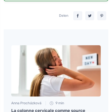
Delen
Anna Procházková
9 min
Petr N
llié
La colonne cervicale comme source
Comme