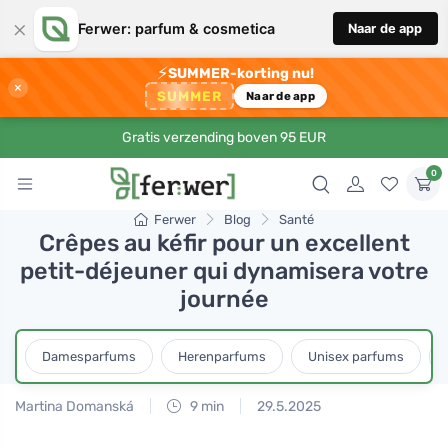
×
Ferwer: parfum & cosmetica
Naar de app
⚡
SUMMER-korting nu!
×
SUMMER
Naar de app
Gratis verzending boven 95 EUR
0
Ferwer
Blog
Santé
Crêpes au kéfir pour un excellent
petit-déjeuner qui dynamisera votre
journée
Damesparfums
Herenparfums
Unisex parfums
Martina Domanská
9 min
29.5.2025