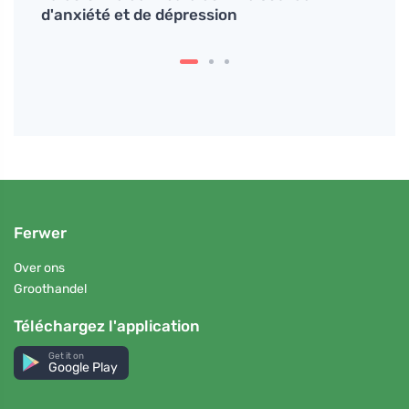
d'anxiété et de dépression
poitr
Ferwer
Over ons
Groothandel
Téléchargez l'application
Get it on
Google Play