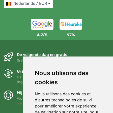
Nederlands / EUR
4,7/5
97%
De volgende dag en gratis
Gratis verzending voor bestellingen boven 95 EUR
Gratis ruilen en retourneren
Nous utilisons des
U kunt uw bestelling op elk gewenst moment binnen 90
cookies
dagen retourneren of ruilen
Wij steunen Trees.org
Nous utilisons des cookies et
Voor elke bestelling planten we een boom! Lees meer
Over
d'autres technologies de suivi
ons
.
pour améliorer votre expérience
de navigation sur notre site, pour