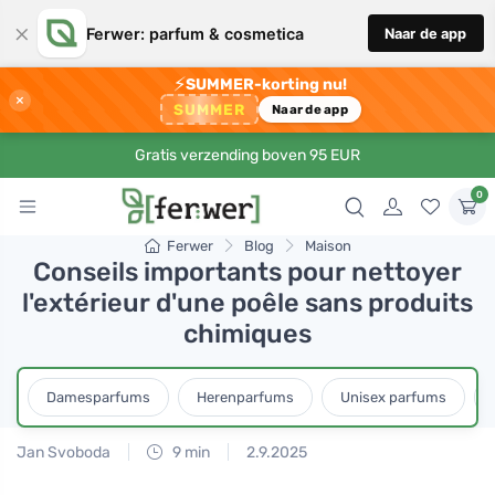
×
Ferwer: parfum & cosmetica
Naar de app
⚡
SUMMER-korting nu!
×
SUMMER
Naar de app
Gratis verzending boven 95 EUR
0
Ferwer
Blog
Maison
Conseils importants pour nettoyer
l'extérieur d'une poêle sans produits
chimiques
Damesparfums
Herenparfums
Unisex parfums
Jan Svoboda
9 min
2.9.2025