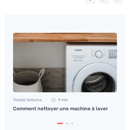
Tomáš Vařecha
9 min
Petr N
c de
Comment nettoyer une machine à laver
# Pro
volba
meill