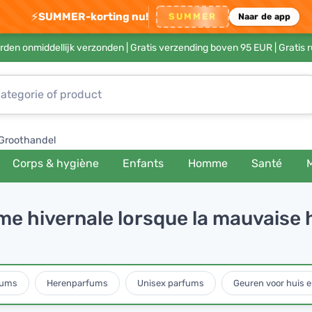
⚡
SUMMER-korting nu!
SUMMER
Naar de app
rden onmiddellijk verzonden |
Gratis verzending boven 95 EUR
| Gratis 
Groothandel
Corps & hygiène
Enfants
Homme
Santé
e hivernale lorsque la mauvaise 
fums
Herenparfums
Unisex parfums
Geuren voor huis e