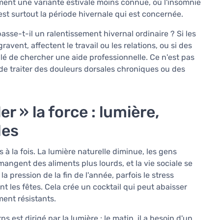
lement une variante estivale moins connue, où l'insomnie
est surtout la période hivernale qui est concernée.
sse-t-il un ralentissement hivernal ordinaire ? Si les
gravent, affectent le travail ou les relations, ou si des
llé de chercher une aide professionnelle. Ce n'est pas
de traiter des douleurs dorsales chroniques ou des
er » la force : lumière,
des
 à la fois. La lumière naturelle diminue, les gens
mangent des aliments plus lourds, et la vie sociale se
 la pression de la fin de l'année, parfois le stress
ant les fêtes. Cela crée un cocktail qui peut abaisser
ent résistants.
s est dirigé par la lumière : le matin, il a besoin d'un