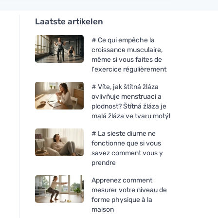
Laatste artikelen
# Ce qui empêche la
croissance musculaire,
même si vous faites de
l'exercice régulièrement
# Víte, jak štítná žláza
ovlivňuje menstruaci a
plodnost? Štítná žláza je
malá žláza ve tvaru motýl
# La sieste diurne ne
fonctionne que si vous
savez comment vous y
prendre
Apprenez comment
mesurer votre niveau de
forme physique à la
maison