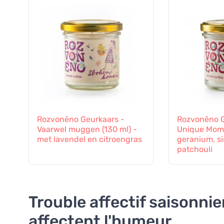
Rozvoněno Geurkaars -
Rozvoněno G
Vaarwel muggen (130 ml) -
Unique Mom 
met lavendel en citroengras
geranium, s
patchouli
Trouble affectif saisonnie
affectent l'humeur