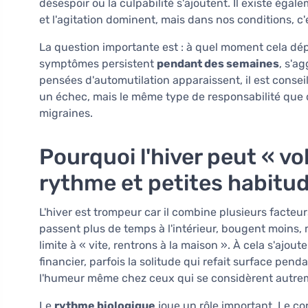
désespoir ou la culpabilité s'ajoutent. Il existe éga
et l'agitation dominent, mais dans nos conditions, c'
La question importante est : à quel moment cela dépa
symptômes persistent
pendant des semaines
, s'ag
pensées d'automutilation apparaissent, il est consei
un échec, mais le même type de responsabilité que 
migraines.
Pourquoi l'hiver peut « vol
rythme et petites habitu
L'hiver est trompeur car il combine plusieurs facteurs
passent plus de temps à l'intérieur, bougent moins, 
limite à « vite, rentrons à la maison ». À cela s'ajoute
financier, parfois la solitude qui refait surface pend
l'humeur même chez ceux qui se considèrent autrem
Le
rythme biologique
joue un rôle important. Le corp