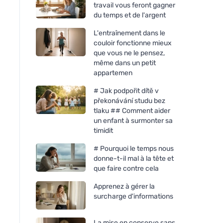
travail vous feront gagner
du temps et de l'argent
L'entraînement dans le
couloir fonctionne mieux
que vous ne le pensez,
même dans un petit
appartemen
# Jak podpořit dítě v
překonávání studu bez
tlaku ## Comment aider
Rozvoněno Geurkaars - In
Rozvoněno Geurkaar
un enfant à surmonter sa
het rijk der dromen (130 ml) -
Kerstwonder (130 ml
timidit
met rustgevende lavendel
peperkoekkruiden
# Pourquoi le temps nous
donne-t-il mal à la tête et
que faire contre cela
Apprenez à gérer la
surcharge d'informations
La mise en conserve sans