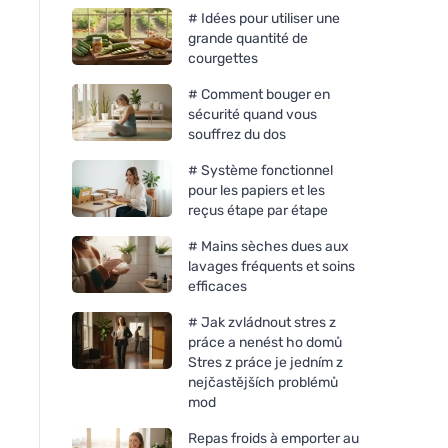
# Idées pour utiliser une
grande quantité de
courgettes
# Comment bouger en
sécurité quand vous
souffrez du dos
# Système fonctionnel
pour les papiers et les
reçus étape par étape
# Mains sèches dues aux
lavages fréquents et soins
efficaces
# Jak zvládnout stres z
práce a nenést ho domů
Stres z práce je jedním z
nejčastějších problémů
mod
Repas froids à emporter au