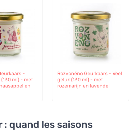
eurkaars -
Rozvoněno Geurkaars - Veel
(130 ml) - met
geluk (130 ml) - met
inaasappel en
rozemarijn en lavendel
r : quand les saisons