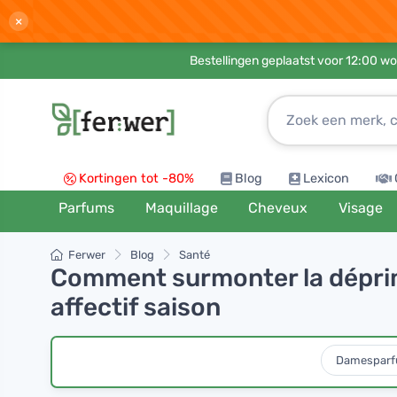
×
Bestellingen geplaatst voor 12:00 wo
Kortingen tot -80%
Blog
Lexicon
Parfums
Maquillage
Cheveux
Visage
Ferwer
Blog
Santé
Comment surmonter la déprim
affectif saison
Damespar