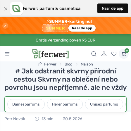
×
Ferwer: parfum & cosmetica
Naar de app
⚡
SUMMER-korting nu!
×
SUMMER
Naar de app
Gratis verzending boven 95 EUR
0
Ferwer
Blog
Maison
# Jak odstranit skvrny přírodní
cestou Skvrny na oblečení nebo
povrchu jsou nepříjemné, ale ne vždy
Damesparfums
Herenparfums
Unisex parfums
Petr Novák
13 min
30.5.2026