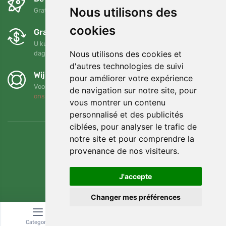
Nous utilisons des
Gratis verzending voor bestellingen boven 95 EUR
cookies
Gratis ruilen en retourneren
U kunt uw bestelling op elk gewenst moment binnen 90
Nous utilisons des cookies et
dagen retourneren of ruilen
d'autres technologies de suivi
Wij steunen Trees.org
pour améliorer votre expérience
Voor elke bestelling planten we een boom! Lees meer
Over
de navigation sur notre site, pour
ons
.
vous montrer un contenu
personnalisé et des publicités
ciblées, pour analyser le trafic de
notre site et pour comprendre la
provenance de nos visiteurs.
J'accepte
Changer mes préférences
Categorie
Zoeken
Winkelwagen