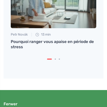
Petr Novák
13 min
Eva No
Pourquoi ranger vous apaise en période de
Comme
stress
et le
Ferwer