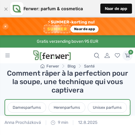
×
Ferwer: parfum & cosmetica
Naar de app
⚡
SUMMER-korting nu!
×
SUMMER
Naar de app
Gratis verzending boven 95 EUR
0
Ferwer
Blog
Santé
Comment râper à la perfection pour
la soupe, une technique qui vous
captivera
Damesparfums
Herenparfums
Unisex parfums
Anna Procházková
9 min
12.8.2025