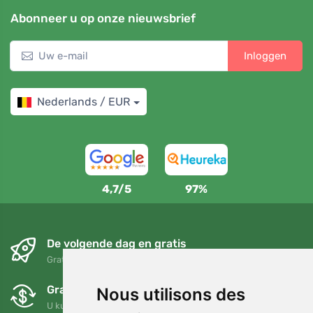
Abonneer u op onze nieuwsbrief
Inloggen
Nederlands / EUR
4,7/5
97%
De volgende dag en gratis
Gratis verzending voor bestellingen boven 95 EUR
Gratis ruilen en retourneren
Nous utilisons des
U kunt uw bestelling op elk gewenst moment binnen 90