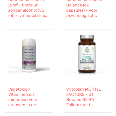
Lymf - tinctuur
Balance (60
zonder alcohol (50
capsules) - voor
ml) - lymfestelsel en
psychologisch
vasculair systeem
welzijn
Vegetology
Cytoplan METHYL
Vitaminen en
FACTORS - B1
mineralen voor
Betaïne B2 B6
vrouwen in de
Foliumzuur (L-
overgang, 60
Methylfolaat)
capsules
Vitamine B12 en Zink,