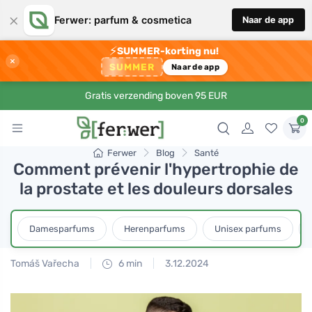
×
Ferwer: parfum & cosmetica
Naar de app
⚡
SUMMER-korting nu!
×
SUMMER
Naar de app
Gratis verzending boven 95 EUR
0
Ferwer
Blog
Santé
Comment prévenir l'hypertrophie de
la prostate et les douleurs dorsales
Damesparfums
Herenparfums
Unisex parfums
Tomáš Vařecha
6 min
3.12.2024