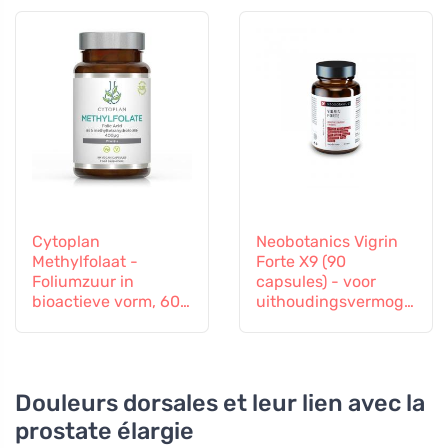
60 capsules
Cytoplan
Neobotanics Vigrin
Methylfolaat -
Forte X9 (90
Foliumzuur in
capsules) - voor
bioactieve vorm, 60
uithoudingsvermoge
capsules
n en vitaliteit
Douleurs dorsales et leur lien avec la
prostate élargie