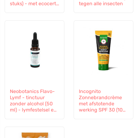
stuks) - met ecocert-
tegen alle insecten
certificaat
Neobotanics Flavo-
Incognito
Lymf - tinctuur
Zonnebrandcrème
zonder alcohol (50
met afstotende
ml) - lymfestelsel en
werking SPF 30 (100
vasculair systeem
ml) - ook geschikt
voor kinderen vanaf
6 maanden