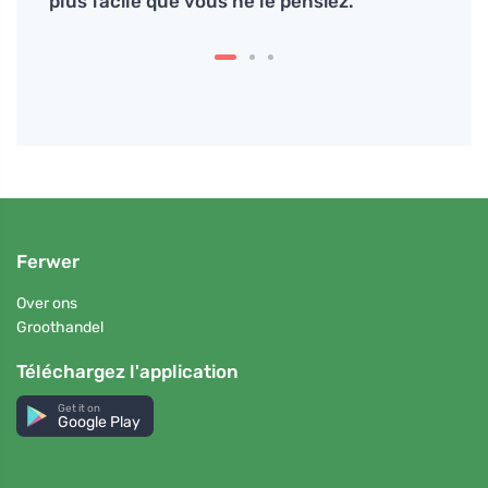
plus facile que vous ne le pensiez.
un pr
Ferwer
Over ons
Groothandel
Téléchargez l'application
Get it on
Google Play