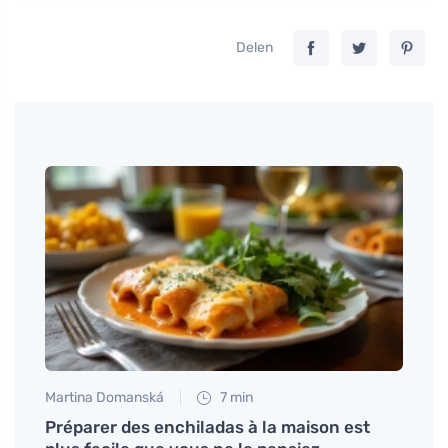
Delen
Martina Domanská
7 min
Petr N
e
Préparer des enchiladas à la maison est
La do