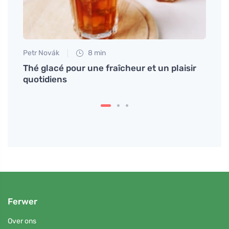
Petr Novák
8 min
Tomáš
ie de
Thé glacé pour une fraîcheur et un plaisir
Faite
quotidiens
profi
Ferwer
Over ons