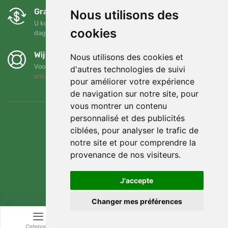
Gratis ruilen en retourneren
Nous utilisons des
U kunt uw bestelling op elk gewenst moment binnen 90
cookies
dagen retourneren of ruilen
Wij steunen Trees.org
Nous utilisons des cookies et
Voor elke bestelling planten we een boom! Lees meer
Over
d'autres technologies de suivi
ons
.
pour améliorer votre expérience
de navigation sur notre site, pour
vous montrer un contenu
personnalisé et des publicités
ciblées, pour analyser le trafic de
notre site et pour comprendre la
provenance de nos visiteurs.
J'accepte
Changer mes préférences
© Topshelf s.r.o. Alle rechten voorbehouden.
Categorie
Zoeken
Winkelwagen