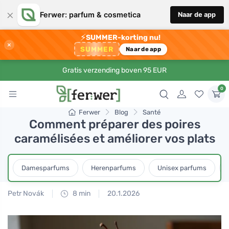
×
Ferwer: parfum & cosmetica
Naar de app
⚡
SUMMER-korting nu!
×
SUMMER
Naar de app
Gratis verzending boven 95 EUR
0
Ferwer
Blog
Santé
Comment préparer des poires
caramélisées et améliorer vos plats
Damesparfums
Herenparfums
Unisex parfums
Petr Novák
8 min
20.1.2026