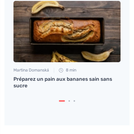
Martina Domanská
8 min
Petr N
act
Préparez un pain aux bananes sain sans
Comm
sucre
supér