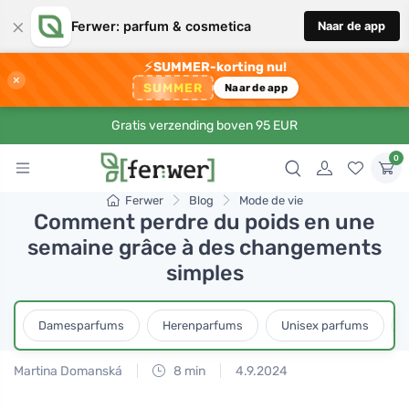
×
Ferwer: parfum & cosmetica
Naar de app
⚡
SUMMER-korting nu!
×
SUMMER
Naar de app
Gratis verzending boven 95 EUR
0
Ferwer
Blog
Mode de vie
Comment perdre du poids en une
semaine grâce à des changements
simples
Damesparfums
Herenparfums
Unisex parfums
Martina Domanská
8 min
4.9.2024