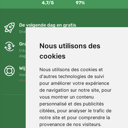
4,7/5
97%
De volgende dag en gratis
Gratis verzending voor bestellingen boven 95 EUR
Gratis ruilen en retourneren
Nous utilisons des
U kunt uw bestelling op elk gewenst moment binnen 90
cookies
dagen retourneren of ruilen
Wij steunen Trees.org
Nous utilisons des cookies et
Voor elke bestelling planten we een boom! Lees meer
Over
d'autres technologies de suivi
ons
.
pour améliorer votre expérience
de navigation sur notre site, pour
vous montrer un contenu
personnalisé et des publicités
ciblées, pour analyser le trafic de
notre site et pour comprendre la
provenance de nos visiteurs.