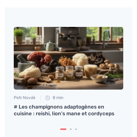
Petr Novák
8 min
Tomáš
l'ère
# Les champignons adaptogènes en
Essay
cuisine : reishi, lion's mane et cordyceps
gaufr