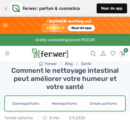
×
Ferwer: parfum & cosmetica
Naar de app
⚡
SUMMER-korting nu!
×
SUMMER
Naar de app
Gratis verzending boven 95 EUR
0
Ferwer
Blog
Santé
Comment le nettoyage intestinal
peut améliorer votre humeur et
votre santé
Damesparfums
Herenparfums
Unisex parfums
Tomáš Vařecha
8 min
5.9.2025