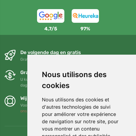
4,7/5
97%
De volgende dag en gratis
Gratis verzending voor bestellingen boven 95 EUR
Gratis ruilen en retourneren
Nous utilisons des
U kunt uw bestelling op elk gewenst moment binnen 90
cookies
dagen retourneren of ruilen
Wij steunen Trees.org
Nous utilisons des cookies et
Voor elke bestelling planten we een boom! Lees meer
Over
d'autres technologies de suivi
ons
.
pour améliorer votre expérience
de navigation sur notre site, pour
vous montrer un contenu