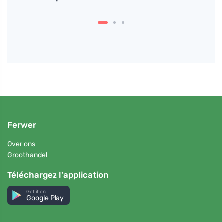
l'ach
Ferwer
Over ons
Groothandel
Téléchargez l'application
Get it on
Google Play