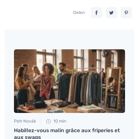
Delen
Petr Novák
10 min
Petr N
 du
Habillez-vous malin grâce aux friperies et
L'upc
l'aide
aux swaps
rédui