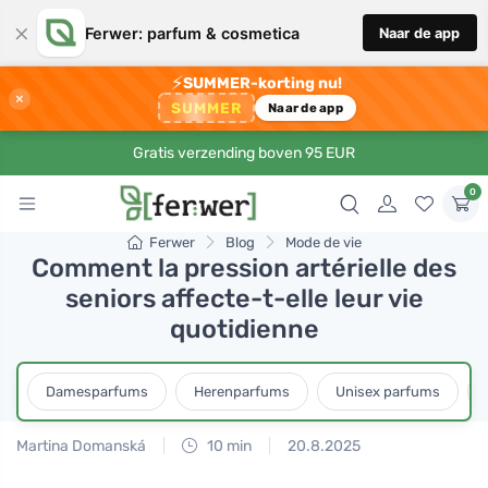
×
Ferwer: parfum & cosmetica
Naar de app
⚡
SUMMER-korting nu!
×
SUMMER
Naar de app
Gratis verzending boven 95 EUR
0
Ferwer
Blog
Mode de vie
Comment la pression artérielle des
seniors affecte-t-elle leur vie
quotidienne
Damesparfums
Herenparfums
Unisex parfums
Martina Domanská
10 min
20.8.2025