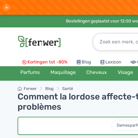
×
Bestellingen geplaatst voor 12:00 wo
Kortingen tot -80%
Blog
Lexicon
Parfums
Maquillage
Cheveux
Visage
Ferwer
Blog
Santé
Comment la lordose affecte-t
problèmes
Damespar