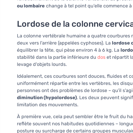
ou lombaire
change à tel point qu'elle commence à c
Lordose de la colonne cervica
La colonne vertébrale humaine a quatre courbures na
deux vers l'arrière (appelées cyphoses). La
lordose 
équilibrer la tête, qui pèse environ 4 à 6 kg. La
lord
stabilité dans la partie inférieure du
dos
et répartit l
levage d'objets lourds.
Idéalement, ces courbures sont douces, fluides et c
uniformément répartie entre les vertèbres, les dis
personnes ont des problèmes de lordose – qu'il s'ag
diminution (hypolordose)
. Les deux peuvent signi
limitation des mouvements.
À première vue, cela peut sembler être le fruit du ha
reflète souvent nos habitudes quotidiennes – longu
posture ou surcharge de certains groupes musculai