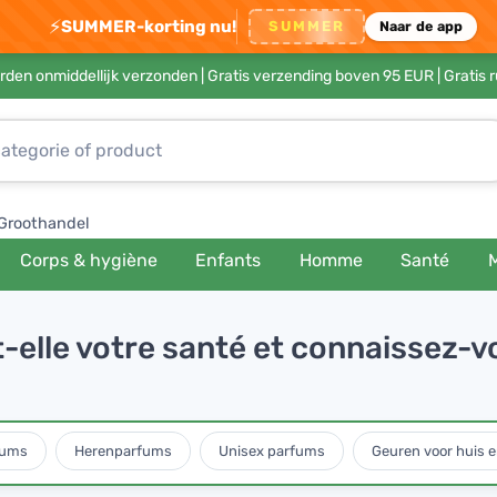
⚡
SUMMER-korting nu!
SUMMER
Naar de app
rden onmiddellijk verzonden |
Gratis verzending boven 95 EUR
| Gratis 
Groothandel
Corps & hygiène
Enfants
Homme
Santé
-elle votre santé et connaissez-v
fums
Herenparfums
Unisex parfums
Geuren voor huis e