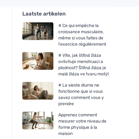
Laatste artikelen
# Ce qui empêche la
croissance musculaire,
même si vous faites de
l'exercice régulièrement
# Víte, jak štítná žláza
ovlivňuje menstruaci a
plodnost? Štítná žláza je
malá žláza ve tvaru motýl
# La sieste diurne ne
fonctionne que si vous
savez comment vous y
prendre
Apprenez comment
mesurer votre niveau de
forme physique à la
maison