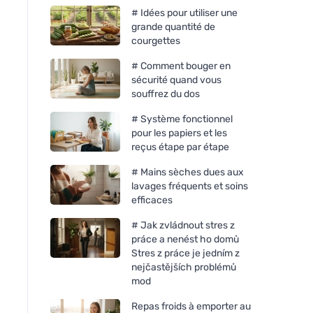
# Idées pour utiliser une
grande quantité de
courgettes
# Comment bouger en
sécurité quand vous
souffrez du dos
# Système fonctionnel
pour les papiers et les
reçus étape par étape
# Mains sèches dues aux
lavages fréquents et soins
efficaces
# Jak zvládnout stres z
práce a nenést ho domů
Stres z práce je jedním z
nejčastějších problémů
mod
Repas froids à emporter au