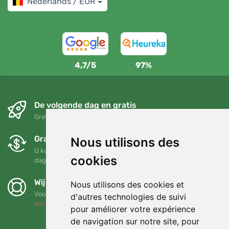
Nederlands / EUR
4,7/5
97%
De volgende dag en gratis
Gratis verzending voor bestellingen boven 95 EUR
Gratis ruilen en retourneren
Nous utilisons des
U kunt uw bestelling op elk gewenst moment binnen 90
cookies
dagen retourneren of ruilen
Wij steunen Trees.org
Nous utilisons des cookies et
Voor elke bestelling planten we een boom! Lees meer
Over
d'autres technologies de suivi
ons
.
pour améliorer votre expérience
de navigation sur notre site, pour