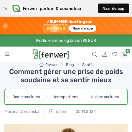
×
Ferwer: parfum & cosmetica
Naar de app
⚡
SUMMER-korting nu!
×
SUMMER
Naar de app
Gratis verzending boven 95 EUR
0
Ferwer
Blog
Santé
Comment gérer une prise de poids
soudaine et se sentir mieux
Damesparfums
Herenparfums
Unisex parfums
Martina Domanská
6 min
25.11.2024