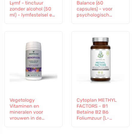
Lymf - tinctuur
Balance (60
zonder alcohol (50
capsules) - voor
ml) - lymfestelsel en
psychologisch
vasculair systeem
welzijn
Vegetology
Cytoplan METHYL
Vitaminen en
FACTORS - B1
mineralen voor
Betaïne B2 B6
vrouwen in de
Foliumzuur (L-
overgang, 60
Methylfolaat)
capsules
Vitamine B12 en Zink,