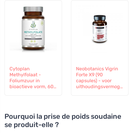
60 capsules
Cytoplan
Neobotanics Vigrin
Methylfolaat -
Forte X9 (90
Foliumzuur in
capsules) - voor
bioactieve vorm, 60
uithoudingsvermoge
capsules
n en vitaliteit
Pourquoi la prise de poids soudaine
se produit-elle ?