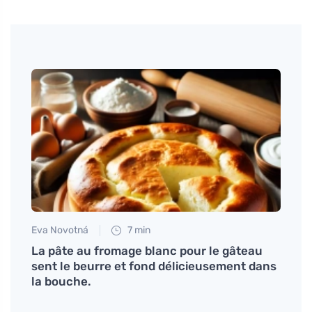
Eva Novotná
7 min
Tomáš
 aux
La pâte au fromage blanc pour le gâteau
Ours 
sent le beurre et fond délicieusement dans
d'ing
la bouche.