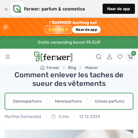
×
Ferwer: parfum & cosmetica
Naar de app
⚡
SUMMER-korting nu!
×
SUMMER
Naar de app
Gratis verzending boven 95 EUR
0
Ferwer
Blog
Maison
Comment enlever les taches de
sueur des vêtements
Damesparfums
Herenparfums
Unisex parfums
Martina Domanská
5 min
12.12.2024