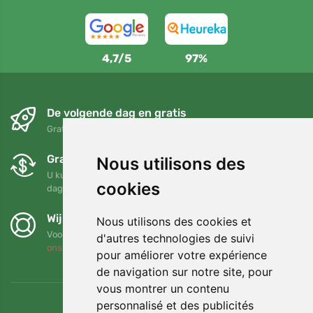
4,7/5
97%
De volgende dag en gratis
Gratis verzending voor bestellingen boven 95 EUR
Gratis ruilen en retourneren
Nous utilisons des
U kunt uw bestelling op elk gewenst moment binnen 90
cookies
dagen retourneren of ruilen
Wij steunen Trees.org
Nous utilisons des cookies et
Voor elke bestelling planten we een boom! Lees meer
Over
d'autres technologies de suivi
ons
.
pour améliorer votre expérience
de navigation sur notre site, pour
vous montrer un contenu
personnalisé et des publicités