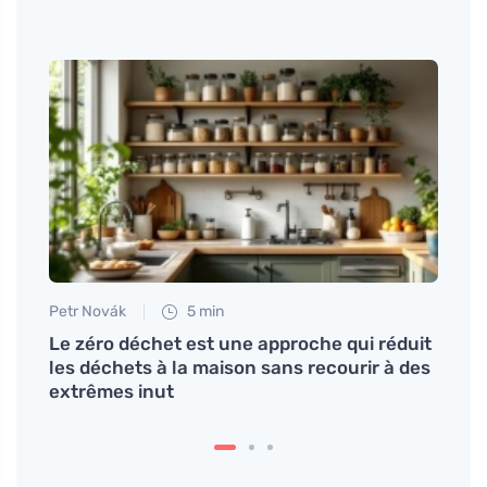
Petr Novák
5 min
Petr N
a
Le zéro déchet est une approche qui réduit
Appre
les déchets à la maison sans recourir à des
rang
extrêmes inut