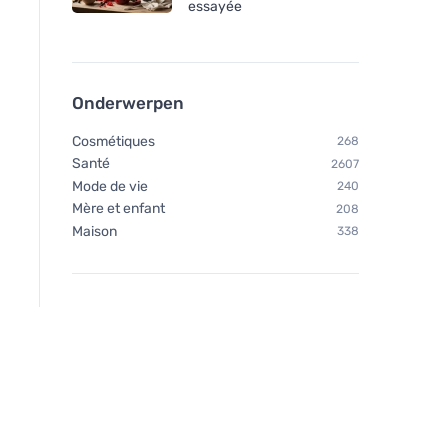
essayée
Onderwerpen
Cosmétiques
268
Santé
2607
Mode de vie
240
Mère et enfant
208
Maison
338
Jelen zeep waspoeder 5 kg
Sonett Waspoeder 