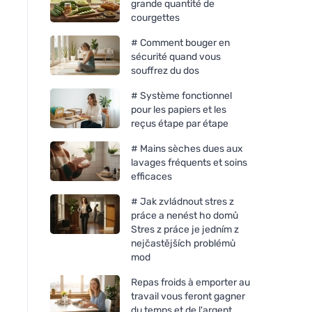
grande quantité de
courgettes
# Comment bouger en
sécurité quand vous
souffrez du dos
# Système fonctionnel
pour les papiers et les
reçus étape par étape
# Mains sèches dues aux
lavages fréquents et soins
efficaces
# Jak zvládnout stres z
práce a nenést ho domů
Stres z práce je jedním z
nejčastějších problémů
mod
Repas froids à emporter au
travail vous feront gagner
du temps et de l'argent