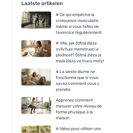
Laatste artikelen
# Ce qui empêche la
croissance musculaire,
même si vous faites de
l'exercice régulièrement
# Víte, jak štítná žláza
ovlivňuje menstruaci a
plodnost? Štítná žláza je
malá žláza ve tvaru motýl
# La sieste diurne ne
fonctionne que si vous
savez comment vous y
prendre
Apprenez comment
mesurer votre niveau de
forme physique à la
maison
# Idées pour utiliser une