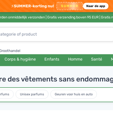
⚡
SUMMER-korting nu!
SUMMER
Naar de app
rden onmiddellijk verzonden |
Gratis verzending boven 95 EUR
| Gratis 
Groothandel
Corps & hygiène
Enfants
Homme
Santé
re des vêtements sans endommage
arfums
Unisex parfums
Geuren voor huis en auto