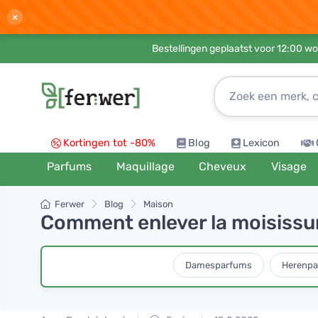
×
Bestellingen geplaatst voor 12:00 wo
Kortingen tot -80%
Blog
Lexicon
Parfums
Maquillage
Cheveux
Visage
Ferwer
Blog
Maison
Comment enlever la moisissu
Damesparfums
Herenp