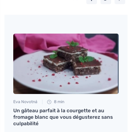
Eva Novotná
8 min
Petr N
uc et
Un gâteau parfait à la courgette et au
Pourq
fromage blanc que vous dégusterez sans
plus 
culpabilité
maniè