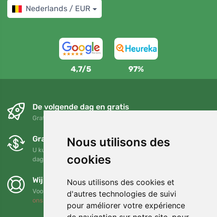
Nederlands / EUR
4,7/5
97%
De volgende dag en gratis
Gratis verzending voor bestellingen boven 95 EUR
Gratis ruilen en retourneren
Nous utilisons des
U kunt uw bestelling op elk gewenst moment binnen 90
cookies
dagen retourneren of ruilen
Wij steunen Trees.org
Nous utilisons des cookies et
Voor elke bestelling planten we een boom! Lees meer
Over
d'autres technologies de suivi
ons
.
pour améliorer votre expérience