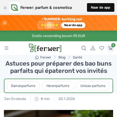
×
Ferwer: parfum & cosmetica
Naar de app
⚡
SUMMER-korting nu!
×
SUMMER
Naar de app
Gratis verzending boven 95 EUR
0
Ferwer
Blog
Santé
Astuces pour préparer des bao buns
parfaits qui épateront vos invités
Damesparfums
Herenparfums
Unisex parfums
Jan Svoboda
8 min
20.1.2026