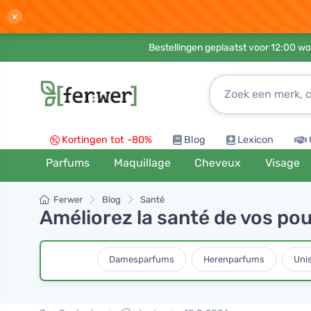
×
Bestellingen geplaatst voor 12:00 wo
Kortingen tot -80%
Blog
Lexicon
Parfums
Maquillage
Cheveux
Visage
Ferwer
Blog
Santé
Améliorez la santé de vos po
Damesparfums
Herenparfums
Uni