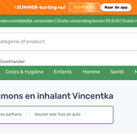
⚡
SUMMER-korting nu!
SUMMER
Naar de app
rden onmiddellijk verzonden |
Gratis verzending boven 95 EUR
| Gratis 
Groothandel
Corps & hygiène
Enfants
Homme
Santé
umons en inhalant Vincentka
sex parfums
Geuren voor huis en auto