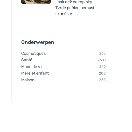
jinak než na topinky ---
Tvrdé pečivo nemusí
skončit v
Onderwerpen
Cosmétiques
268
Santé
2607
Mode de vie
240
Mère et enfant
208
Maison
338