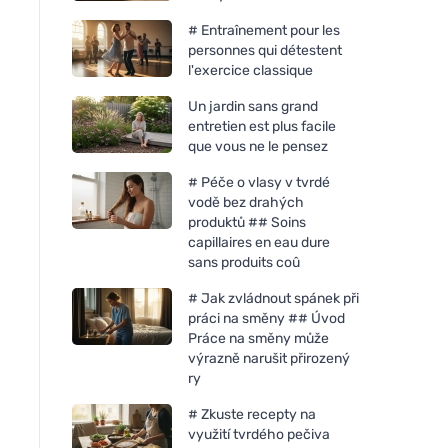
# Entraînement pour les
personnes qui détestent
l'exercice classique
Un jardin sans grand
entretien est plus facile
que vous ne le pensez
# Péče o vlasy v tvrdé
vodě bez drahých
produktů ## Soins
capillaires en eau dure
sans produits coû
# Jak zvládnout spánek při
práci na směny ## Úvod
Práce na směny může
výrazně narušit přirozený
ry
# Zkuste recepty na
využití tvrdého pečiva