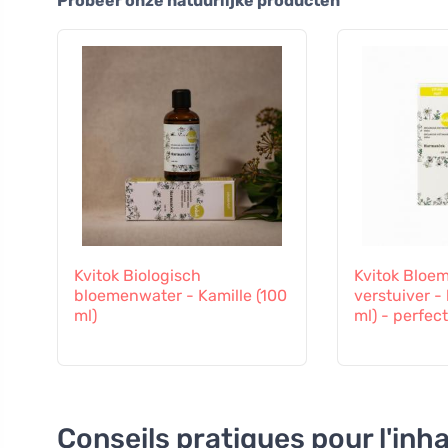
Probeer onze natuurlijke producten
Kvitok Biologisch
Kvitok Bloe
bloemenwater - Kamille (100
verstuiver -
ml)
ml) - perfec
Conseils pratiques pour l'inh