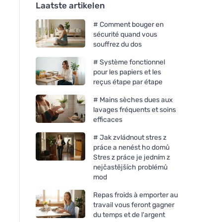
Laatste artikelen
# Comment bouger en
sécurité quand vous
souffrez du dos
# Système fonctionnel
pour les papiers et les
reçus étape par étape
# Mains sèches dues aux
lavages fréquents et soins
efficaces
# Jak zvládnout stres z
práce a nenést ho domů
Stres z práce je jedním z
nejčastějších problémů
mod
Repas froids à emporter au
travail vous feront gagner
du temps et de l'argent