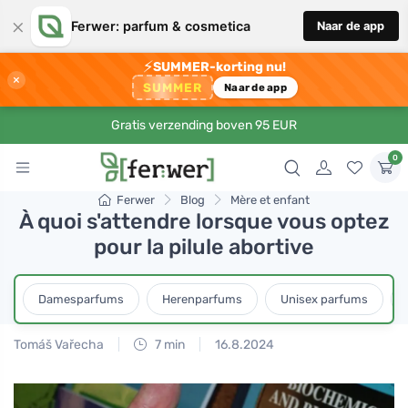
×
Ferwer: parfum & cosmetica
Naar de app
⚡
SUMMER-korting nu!
×
SUMMER
Naar de app
Gratis verzending boven 95 EUR
0
Ferwer
Blog
Mère et enfant
À quoi s'attendre lorsque vous optez
pour la pilule abortive
Damesparfums
Herenparfums
Unisex parfums
Tomáš Vařecha
7 min
16.8.2024