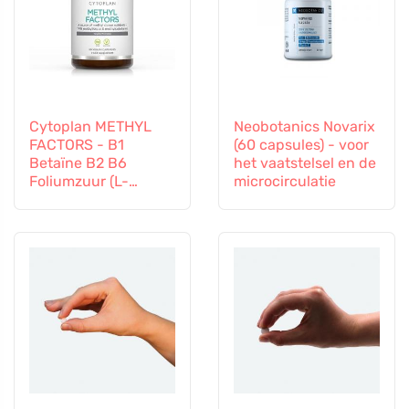
Cytoplan METHYL
Neobotanics Novarix
FACTORS - B1
(60 capsules) - voor
Betaïne B2 B6
het vaatstelsel en de
Foliumzuur (L-
microcirculatie
Methylfolaat)
Vitamine B12 en Zink,
60 capsules