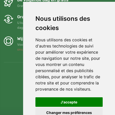
Gratis verzending voor bestellingen boven 95 EUR
Gratis ruilen en retourneren
Nous utilisons des
U kunt uw bestelling op elk gewenst moment binnen 90
cookies
dagen retourneren of ruilen
Wij steunen Trees.org
Nous utilisons des cookies et
Voor elke bestelling planten we een boom! Lees meer
Over
d'autres technologies de suivi
ons
.
pour améliorer votre expérience
de navigation sur notre site, pour
vous montrer un contenu
personnalisé et des publicités
ciblées, pour analyser le trafic de
notre site et pour comprendre la
provenance de nos visiteurs.
J'accepte
Changer mes préférences