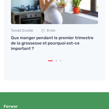
Tomáš Dvořák
8 min
Petr N
Que manger pendant le premier trimestre
Métho
de la grossesse et pourquoi est-ce
vomis
important ?
Ferwer