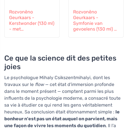
Rozvoněno
Rozvoněno
Geurkaars -
Geurkaars -
Kerstwonder (130 ml)
Symfonie van
- met
gevoelens (130 ml) -
peperkoekkruiden
met lavendel en
ylang-ylang
Ce que la science dit des petites
joies
Le psychologue Mihaly Csikszentmihalyi, dont les
travaux sur le
flow
— cet état d'immersion profonde
dans le moment présent — comptent parmi les plus
influents de la psychologie moderne, a consacré toute
sa vie à étudier ce qui rend les gens véritablement
heureux. Sa conclusion était étonnamment simple :
le
bonheur n'est pas un état auquel on parvient, mais
une façon de vivre les moments du quotidien
. Il l'a