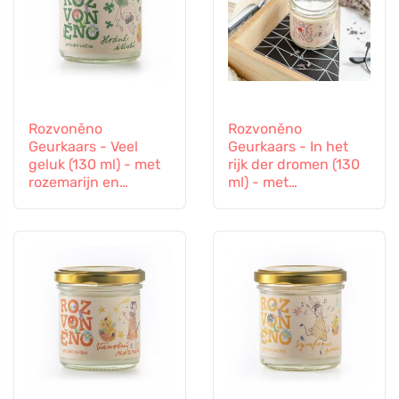
Rozvoněno
Rozvoněno
Geurkaars - Veel
Geurkaars - In het
geluk (130 ml) - met
rijk der dromen (130
rozemarijn en
ml) - met
lavendel
rustgevende
lavendel