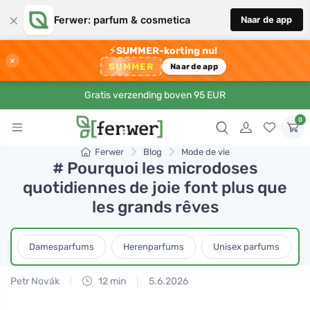
×
Ferwer: parfum & cosmetica
Naar de app
⚡
SUMMER-korting nu!
×
SUMMER
Naar de app
Gratis verzending boven 95 EUR
0
Ferwer
Blog
Mode de vie
# Pourquoi les microdoses
quotidiennes de joie font plus que
les grands rêves
Damesparfums
Herenparfums
Unisex parfums
Petr Novák
12 min
5.6.2026