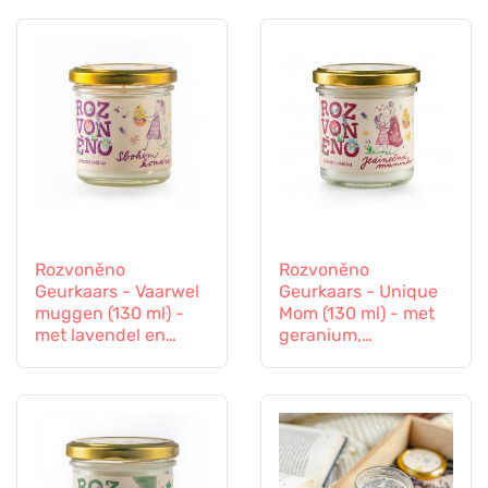
Rozvoněno
Rozvoněno
Geurkaars - Vaarwel
Geurkaars - Unique
muggen (130 ml) -
Mom (130 ml) - met
met lavendel en
geranium,
citroengras
sinaasappel en
patchouli