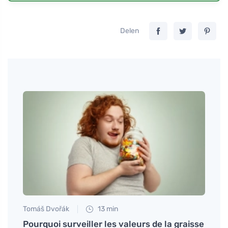
Delen
Tomáš Dvořák
13 min
Petr N
et
Pourquoi surveiller les valeurs de la graisse
# Qu'