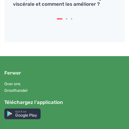
viscérale et comment les améliorer ?
l'éco
Ferwer
Over ons
Groothandel
Téléchargez l'application
Get it on
Google Play