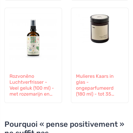
kruidnagel en kaneel
Rozvoněno
Mulieres Kaars in
Luchtverfrisser -
glas -
Veel geluk (100 ml) -
ongeparfumeerd
met rozemarijn en
(180 ml) - tot 35
lavendel
branduren
Pourquoi « pense positivement »