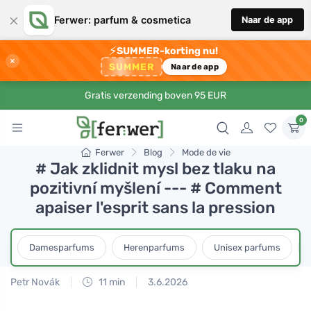
×
Ferwer: parfum & cosmetica
Naar de app
⚡
SUMMER-korting nu!
×
SUMMER
Naar de app
Gratis verzending boven 95 EUR
0
Ferwer
Blog
Mode de vie
# Jak zklidnit mysl bez tlaku na
pozitivní myšlení --- # Comment
apaiser l'esprit sans la pression
Damesparfums
Herenparfums
Unisex parfums
Petr Novák
11 min
3.6.2026