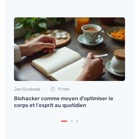
Jan Svoboda
11 min
Jan S
Biohacker comme moyen d'optimiser le
Délic
plus
corps et l'esprit au quotidien
pour