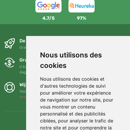
4,7/5
97%
De volgende dag en gratis
Gratis verzending voor bestellingen boven 95 EUR
Nous utilisons des
Gratis ruilen en retourneren
cookies
U kunt uw bestelling op elk gewenst moment binnen 90
dagen retourneren of ruilen
Nous utilisons des cookies et
Wij steunen Trees.org
d'autres technologies de suivi
Voor elke bestelling planten we een boom! Lees meer
Over
pour améliorer votre expérience
ons
.
de navigation sur notre site, pour
vous montrer un contenu
personnalisé et des publicités
ciblées, pour analyser le trafic de
notre site et pour comprendre la