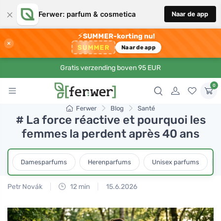
×
Ferwer: parfum & cosmetica
Naar de app
⚡
SUMMER-korting nu!
×
SUMMER
Naar de app
Gratis verzending boven 95 EUR
0
Ferwer
Blog
Santé
# La force réactive et pourquoi les
femmes la perdent après 40 ans
Damesparfums
Herenparfums
Unisex parfums
Petr Novák
12 min
15.6.2026