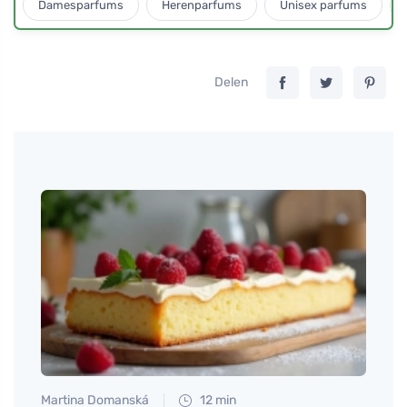
Damesparfums
Herenparfums
Unisex parfums
Delen
Martina Domanská
12 min
Eva No