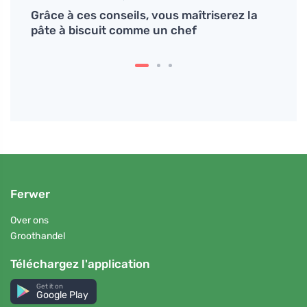
s
Grâce à ces conseils, vous maîtriserez la
Pourq
pâte à biscuit comme un chef
sans
Ferwer
Over ons
Groothandel
Téléchargez l'application
Get it on
Google Play