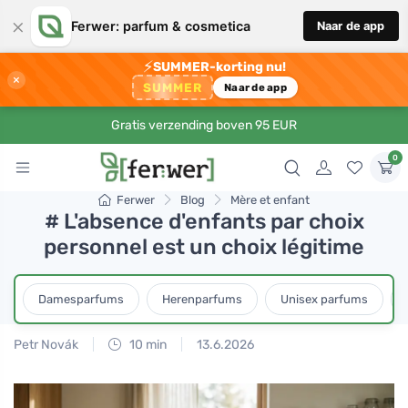
×
Ferwer: parfum & cosmetica
Naar de app
⚡
SUMMER-korting nu!
×
SUMMER
Naar de app
Gratis verzending boven 95 EUR
0
Ferwer
Blog
Mère et enfant
# L'absence d'enfants par choix
personnel est un choix légitime
Damesparfums
Herenparfums
Unisex parfums
Petr Novák
10 min
13.6.2026