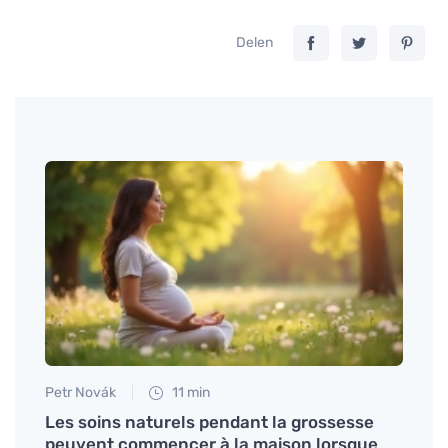
Delen
Petr Novák
11 min
Tomáš
Les soins naturels pendant la grossesse
Comme
peuvent commencer à la maison lorsque
l'all