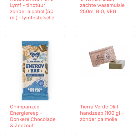
Lymf - tinctuur
zachte wasemulsie
zonder alcohol (50
250ml BIO, VEG
ml) - lymfestelsel en
vasculair systeem
Chimpanzee
Tierra Verde Olijf
Energiereep -
handzeep (100 g) -
Donkere Chocolade
zonder palmolie
& Zeezout