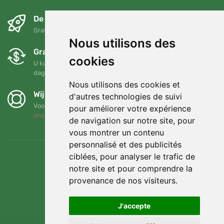
De volgende dag en gratis
Gratis verzending voor bestellingen boven 95 EUR
Nous utilisons des
Gratis ruilen en retourneren
cookies
U kunt uw bestelling op elk gewenst moment binnen 90
dagen retourneren of ruilen
Nous utilisons des cookies et
Wij steunen Trees.org
d'autres technologies de suivi
Voor elke bestelling planten we een boom! Lees meer
Over
pour améliorer votre expérience
ons
.
de navigation sur notre site, pour
vous montrer un contenu
personnalisé et des publicités
ciblées, pour analyser le trafic de
notre site et pour comprendre la
provenance de nos visiteurs.
J'accepte