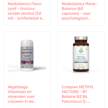
Neobotanics Flavo-
Neobotanics Mood-
Lymf - tinctuur
Balance (60
zonder alcohol (50
capsules) - voor
ml) - lymfestelsel en
psychologisch
vasculair systeem
welzijn
Vegetology
Cytoplan METHYL
Vitaminen en
FACTORS - B1
mineralen voor
Betaïne B2 B6
vrouwen in de
Foliumzuur (L-
overgang, 60
Methylfolaat)