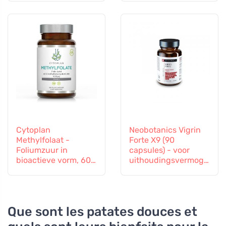
capsules
Vitamine B12 en Zink,
60 capsules
Cytoplan
Neobotanics Vigrin
Methylfolaat -
Forte X9 (90
Foliumzuur in
capsules) - voor
bioactieve vorm, 60
uithoudingsvermoge
capsules
n en vitaliteit
Que sont les patates douces et