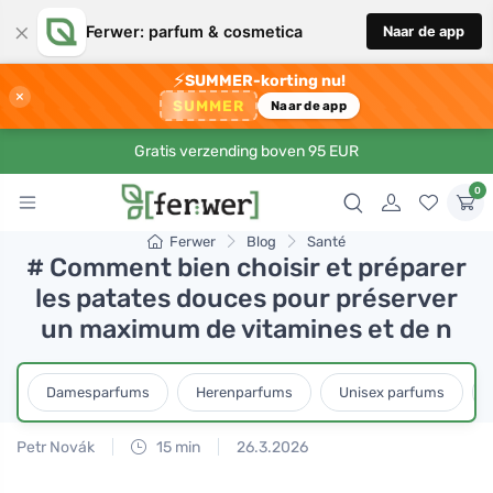
×
Ferwer: parfum & cosmetica
Naar de app
⚡
SUMMER-korting nu!
×
SUMMER
Naar de app
Gratis verzending boven 95 EUR
0
Ferwer
Blog
Santé
# Comment bien choisir et préparer
les patates douces pour préserver
un maximum de vitamines et de n
Damesparfums
Herenparfums
Unisex parfums
Petr Novák
15 min
26.3.2026