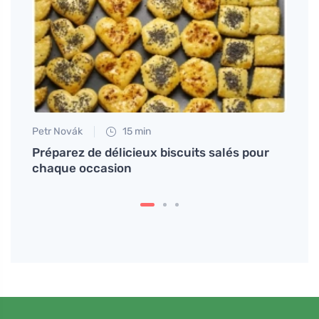
Petr Novák
15 min
Petr N
otre
Préparez de délicieux biscuits salés pour
# Jak
chaque occasion
cuisin
peut 