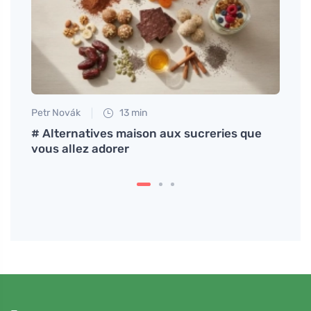
Petr Novák
13 min
Tomáš
# Alternatives maison aux sucreries que
Comme
vous allez adorer
testi