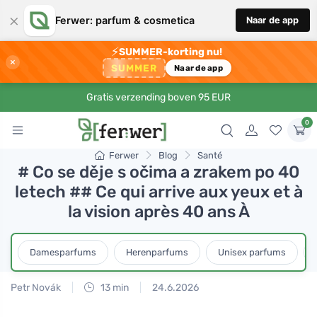
×
Ferwer: parfum & cosmetica
Naar de app
⚡
SUMMER-korting nu!
×
SUMMER
Naar de app
Gratis verzending boven 95 EUR
0
Ferwer
Blog
Santé
# Co se děje s očima a zrakem po 40
letech ## Ce qui arrive aux yeux et à
la vision après 40 ans À
Damesparfums
Herenparfums
Unisex parfums
Petr Novák
13 min
24.6.2026