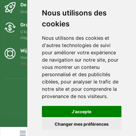
De volgende dag en gratis
Nous utilisons des
Gratis verzending voor bestellingen boven 95 EUR
cookies
Gratis ruilen en retourneren
U kunt uw bestelling op elk gewenst moment binnen 90
Nous utilisons des cookies et
dagen retourneren of ruilen
d'autres technologies de suivi
Wij steunen Trees.org
pour améliorer votre expérience
Voor elke bestelling planten we een boom! Lees meer
Over
de navigation sur notre site, pour
ons
.
vous montrer un contenu
personnalisé et des publicités
ciblées, pour analyser le trafic de
notre site et pour comprendre la
provenance de nos visiteurs.
J'accepte
Changer mes préférences