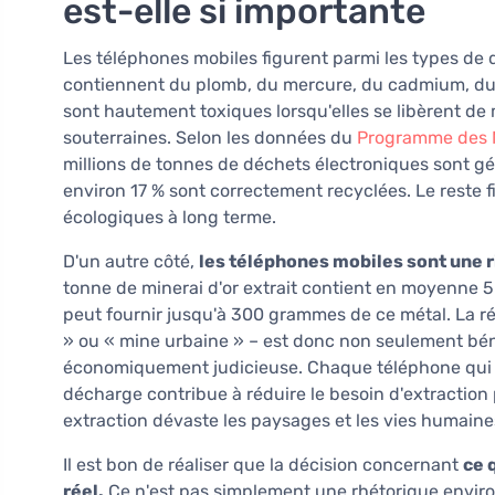
est-elle si importante
Les téléphones mobiles figurent parmi les types de 
contiennent du plomb, du mercure, du cadmium, du b
sont hautement toxiques lorsqu'elles se libèrent de 
souterraines. Selon les données du
Programme des N
millions de tonnes de déchets électroniques sont 
environ 17 % sont correctement recyclées. Le reste 
écologiques à long terme.
D'un autre côté,
les téléphones mobiles sont une 
tonne de minerai d'or extrait contient en moyenne 
peut fournir jusqu'à 300 grammes de ce métal. La r
» ou « mine urbaine » – est donc non seulement béné
économiquement judicieuse. Chaque téléphone qui a
décharge contribue à réduire le besoin d'extraction
extraction dévaste les paysages et les vies humaine
Il est bon de réaliser que la décision concernant
ce 
réel.
Ce n'est pas simplement une rhétorique environ