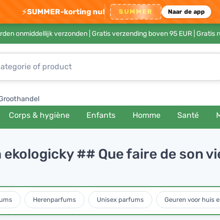
⚡
SUMMER-korting nu!
SUMMER
Naar de app
rden onmiddellijk verzonden |
Gratis verzending boven 95 EUR
| Gratis 
Groothandel
Corps & hygiène
Enfants
Homme
Santé
 ekologicky ## Que faire de son v
fums
Herenparfums
Unisex parfums
Geuren voor huis e