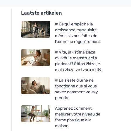
Laatste artikelen
# Ce qui empêche la
croissance musculaire,
même si vous faites de
l'exercice régulièrement
# Víte, jak štítná žláza
ovlivňuje menstruaci a
plodnost? Štítná žláza je
malá žláza ve tvaru motýl
# La sieste diurne ne
fonctionne que si vous
savez comment vous y
prendre
Apprenez comment
mesurer votre niveau de
forme physique à la
maison