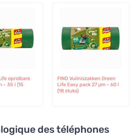
ife oprolbare
FINO Vuilniszakken Green
 - 35 l (15
Life Easy pack 27 μm - 60 l
(18 stuks)
ologique des téléphones