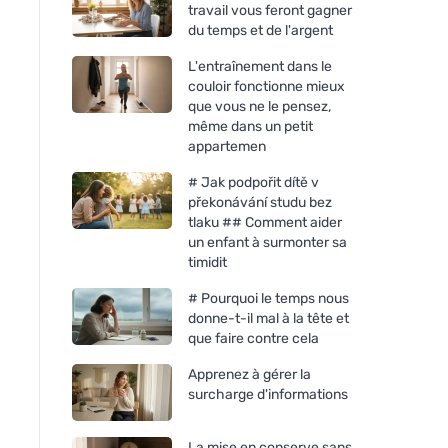
travail vous feront gagner
du temps et de l'argent
L'entraînement dans le
couloir fonctionne mieux
que vous ne le pensez,
même dans un petit
appartemen
# Jak podpořit dítě v
překonávání studu bez
tlaku ## Comment aider
un enfant à surmonter sa
FINO Vuilniszakken Green
FINO Zeus FLEX 35
timidit
Life Easy pack 25 μm - 35 l
oprolbare afvalzakke
(22 stuks)
(8 stuks)
# Pourquoi le temps nous
donne-t-il mal à la tête et
que faire contre cela
Apprenez à gérer la
surcharge d'informations
La mise en conserve sans