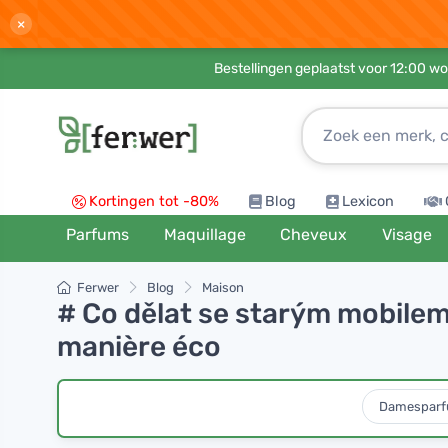
×
Bestellingen geplaatst voor 12:00 wo
Kortingen tot -80%
Blog
Lexicon
Parfums
Maquillage
Cheveux
Visage
Ferwer
Blog
Maison
# Co dělat se starým mobilem
manière éco
Damespar