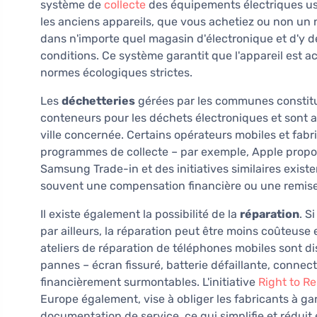
système de
collecte
des équipements électriques usa
les anciens appareils, que vous achetiez ou non un n
dans n'importe quel magasin d'électronique et d'y d
conditions. Ce système garantit que l'appareil est ac
normes écologiques strictes.
Les
déchetteries
gérées par les communes constitue
conteneurs pour les déchets électroniques et sont a
ville concernée. Certains opérateurs mobiles et fab
programmes de collecte – par exemple, Apple propo
Samsung Trade-in et des initiatives similaires exis
souvent une compensation financière ou une remise 
Il existe également la possibilité de la
réparation
. S
par ailleurs, la réparation peut être moins coûteuse 
ateliers de réparation de téléphones mobiles sont di
pannes – écran fissuré, batterie défaillante, conn
financièrement surmontables. L'initiative
Right to Re
Europe également, vise à obliger les fabricants à gar
documentation de service, ce qui simplifie et réduit