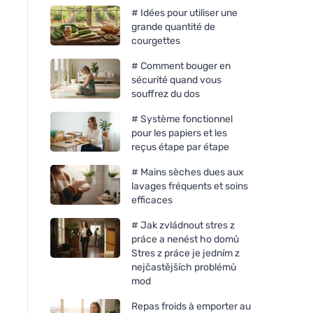
# Idées pour utiliser une
grande quantité de
courgettes
# Comment bouger en
sécurité quand vous
souffrez du dos
# Système fonctionnel
pour les papiers et les
reçus étape par étape
# Mains sèches dues aux
lavages fréquents et soins
efficaces
# Jak zvládnout stres z
práce a nenést ho domů
Stres z práce je jedním z
nejčastějších problémů
mod
Repas froids à emporter au