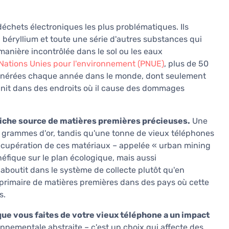
déchets électroniques les plus problématiques. Ils
éryllium et toute une série d'autres substances qui
manière incontrôlée dans le sol ou les eaux
ations Unies pour l'environnement (PNUE)
, plus de 50
générées chaque année dans le monde, dont seulement
finit dans des endroits où il cause des dommages
riche source de matières premières précieuses.
Une
5 grammes d'or, tandis qu'une tonne de vieux téléphones
écupération de ces matériaux – appelée « urban mining
fique sur le plan écologique, mais aussi
boutit dans le système de collecte plutôt qu'en
 primaire de matières premières dans des pays où cette
s.
que vous faites de votre vieux téléphone a un impact
nementale abstraite – c'est un choix qui affecte des