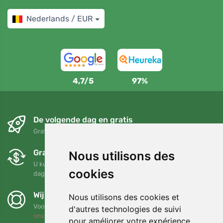
Nederlands / EUR
4,7/5
97%
De volgende dag en gratis
Gratis verzending voor bestellingen boven 95 EUR
Gratis ruilen en retourneren
Nous utilisons des
U kunt uw bestelling op elk gewenst moment binnen 90
cookies
dagen retourneren of ruilen
Wij steunen Trees.org
Nous utilisons des cookies et
Voor elke bestelling planten we een boom! Lees meer
Over
d'autres technologies de suivi
ons
.
pour améliorer votre expérience