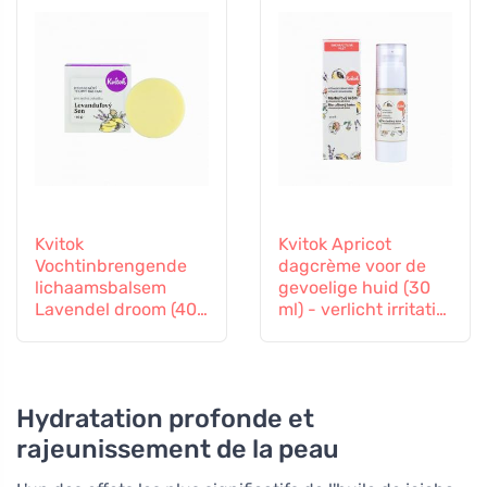
Kvitok
Kvitok Apricot
Vochtinbrengende
dagcrème voor de
lichaamsbalsem
gevoelige huid (30
Lavendel droom (40
ml) - verlicht irritatie
g) - een balsem voor
en roodheid
lichaam en geest
Hydratation profonde et
rajeunissement de la peau