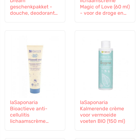
Dream
lichaamscrème
geschenkpakket -
Magic of Love (60 ml)
douche, deodorant
- voor de droge en
en bodycrème
gestresste huid
laSaponaria
laSaponaria
Bioactieve anti-
Kalmerende crème
cellulitis
voor vermoeide
lichaamscrème
voeten BIO (150 ml)
Fitocell Out BIO (150
ml)