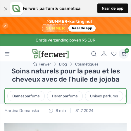
×
Ferwer: parfum & cosmetica
Naar de app
⚡
SUMMER-korting nu!
×
SUMMER
Naar de app
Gratis verzending boven 95 EUR
0
Ferwer
Blog
Cosmétiques
Soins naturels pour la peau et les
cheveux avec de l'huile de jojoba
Damesparfums
Herenparfums
Unisex parfums
Martina Domanská
8 min
31.7.2024