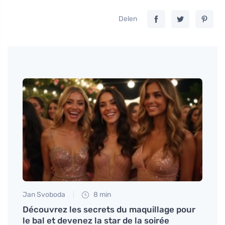
Delen
Jan Svoboda
8 min
Anna 
Découvrez les secrets du maquillage pour
Inspi
le bal et devenez la star de la soirée
domic