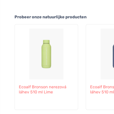
Probeer onze natuurlijke producten
Ecoalf Bronson nerezová
Ecoalf Bron
láhev 510 ml Lime
láhev 510 ml