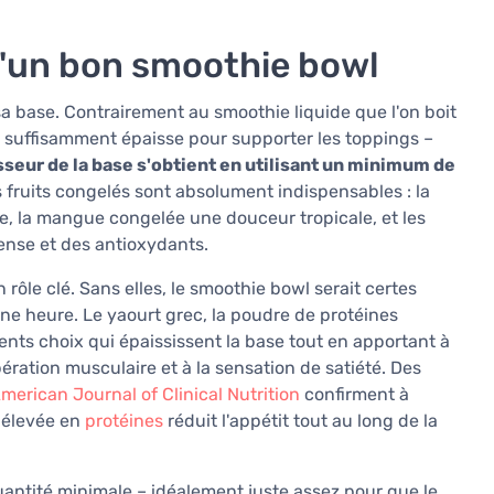
d'un bon smoothie bowl
sa base. Contrairement au smoothie liquide que l'on boit
re suffisamment épaisse pour supporter les toppings –
sseur de la base s'obtient en utilisant un minimum de
 fruits congelés sont absolument indispensables : la
 la mangue congelée une douceur tropicale, et les
tense et des antioxydants.
 rôle clé. Sans elles, le smoothie bowl serait certes
une heure. Le yaourt grec, la poudre de protéines
lents choix qui épaississent la base tout en apportant à
ération musculaire et à la sensation de satiété. Des
merican Journal of Clinical Nutrition
confirment à
s élevée en
protéines
réduit l'appétit tout au long de la
quantité minimale – idéalement juste assez pour que le