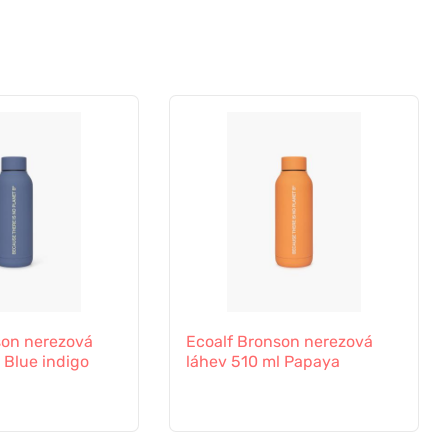
son nerezová
Ecoalf Bronson nerezová
 Blue indigo
láhev 510 ml Papaya