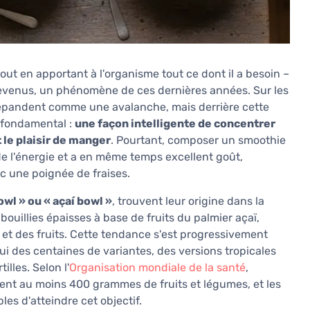
ut en apportant à l'organisme tout ce dont il a besoin –
devenus, un phénomène de ces dernières années. Sur les
 répandent comme une avalanche, mais derrière cette
 fondamental :
une façon intelligente de concentrer
 le plaisir de manger
. Pourtant, composer un smoothie
de l'énergie et a en même temps excellent goût,
 une poignée de fraises.
wl » ou « açaí bowl »
, trouvent leur origine dans la
ouillies épaisses à base de fruits du palmier açaï,
 et des fruits. Cette tendance s'est progressivement
ui des centaines de variantes, des versions tropicales
lles. Selon l'
Organisation mondiale de la santé
,
t au moins 400 grammes de fruits et légumes, et les
es d'atteindre cet objectif.