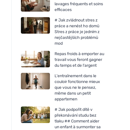
lavages fréquents et soins
efficaces
# Jak zvládnout stres z
práce a nenést ho domů
Stres z práce je jedním z
nejčastějších problémů
mod
Repas froids à emporter au
travail vous feront gagner
du temps et de l'argent
L'entraînement dans le
couloir fonctionne mieux
que vous ne le pensez,
même dans un petit
Ecoalf Bronson nerezová
Ecoalf Bronson ner
appartemen
láhev 510 ml Grey
láhev 510 ml Světlé
# Jak podpořit dítě v
překonávání studu bez
tlaku ## Comment aider
un enfant à surmonter sa