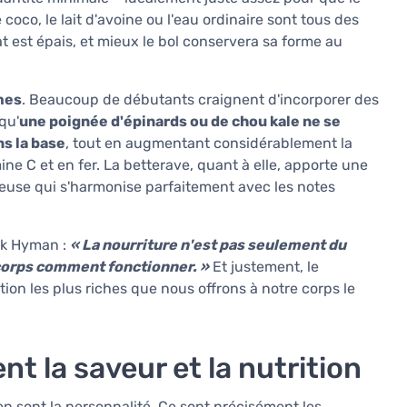
coco, le lait d'avoine ou l'eau ordinaire sont tous des
ltat est épais, et mieux le bol conservera sa forme au
mes
. Beaucoup de débutants craignent d'incorporer des
qu'
une poignée d'épinards ou de chou kale ne se
s la base
, tout en augmentant considérablement la
ne C et en fer. La betterave, quant à elle, apporte une
euse qui s'harmonise parfaitement avec les notes
ark Hyman :
« La nourriture n'est pas seulement du
e corps comment fonctionner. »
Et justement, le
ion les plus riches que nous offrons à notre corps le
nt la saveur et la nutrition
n sont la personnalité. Ce sont précisément les