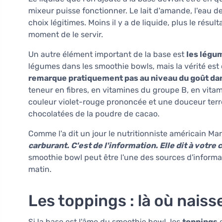
mixeur puisse fonctionner. Le lait d'amande, l'eau de 
choix légitimes. Moins il y a de liquide, plus le résu
moment de le servir.
Un autre élément important de la base est
les légu
légumes dans les smoothie bowls, mais la vérité est 
remarque pratiquement pas au niveau du goût dan
teneur en fibres, en vitamines du groupe B, en vitami
couleur violet-rouge prononcée et une douceur terr
chocolatées de la poudre de cacao.
Comme l'a dit un jour le nutritionniste américain M
carburant. C'est de l'information. Elle dit à votr
smoothie bowl peut être l'une des sources d'informat
matin.
Les toppings : là où naisse
Si la base est l'âme du smoothie bowl, les
toppings
e