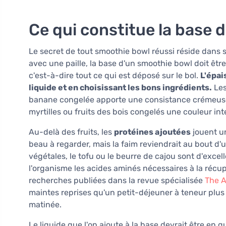
Ce qui constitue la base 
Le secret de tout smoothie bowl réussi réside dans 
avec une paille, la base d'un smoothie bowl doit êt
c'est-à-dire tout ce qui est déposé sur le bol.
L'épai
liquide et en choisissant les bons ingrédients.
Les
banane congelée apporte une consistance crémeuse,
myrtilles ou fruits des bois congelés une couleur in
Au-delà des fruits, les
protéines ajoutées
jouent un
beau à regarder, mais la faim reviendrait au bout d'
végétales, le tofu ou le beurre de cajou sont d'excel
l'organisme les acides aminés nécessaires à la récup
recherches publiées dans la revue spécialisée
The A
maintes reprises qu'un petit-déjeuner à teneur plu
matinée.
Le liquide que l'on ajoute à la base devrait être en 