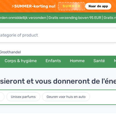
⚡
SUMMER-korting nu!
SUMMER
Naar de app
rden onmiddellijk verzonden |
Gratis verzending boven 95 EUR
| Gratis 
Groothandel
Corps & hygiène
Enfants
Homme
Santé
sieront et vous donneront de l'én
Unisex parfums
Geuren voor huis en auto