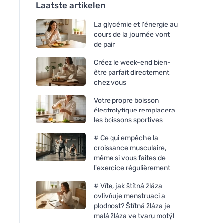
Laatste artikelen
La glycémie et l'énergie au
cours de la journée vont
de pair
Créez le week-end bien-
être parfait directement
chez vous
Votre propre boisson
électrolytique remplacera
les boissons sportives
# Ce qui empêche la
croissance musculaire,
même si vous faites de
l'exercice régulièrement
# Víte, jak štítná žláza
ovlivňuje menstruaci a
plodnost? Štítná žláza je
malá žláza ve tvaru motýl