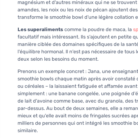
magnésium et d'autres minéraux qui ne se trouvent q
amandes, les noix ou les noix de pécan ajoutent des 
transforme le smoothie bowl d'une légère collation 
Les superaliments
comme la poudre de maca, la
sp
facultatif mais intéressant. Ils s'ajoutent en petite q
manière ciblée des domaines spécifiques de la santé
l'équilibre hormonal. Il n'est pas nécessaire de tous 
deux selon les besoins du moment.
Prenons un exemple concret : Jana, une enseignant
smoothie bowls chaque matin après avoir constaté q
ou céréales – la laissaient fatiguée et affamée ava
simplement : une banane congelée, une poignée d'ép
de lait d'avoine comme base, avec du granola, des t
par-dessus. Au bout de deux semaines, elle a remarqu
mieux et qu'elle avait moins de fringales sucrées apr
milliers de personnes qui ont intégré les smoothie b
similaire.