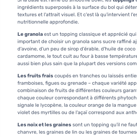
ingrédients superposés à la surface du bol qui déterm
textures et l'attrait visuel. Et c'est là qu'intervient 
nutritionnelle approfondie.
Le granola
est un topping classique et apprécié qui
important de choisir un granola sans sucre raffiné aj
d'avoine, d'un peu de sirop d'érable, d'huile de coc
cardamome, le tout cuit au four à basse température
aussi bien plus sain que la plupart des versions com
Les fruits frais
coupés en tranches ou laissés entie
framboises, figues ou grenade – chaque variété appo
combinaison de fruits de différentes couleurs garan
chaque couleur correspondant à différents phytochi
signale le lycopène, la couleur orange de la mangue 
violet des myrtilles ou de l'açaï correspond aux ant
Les noix et les graines
sont un topping qu'il ne faut
chanvre, les graines de lin ou les graines de tourne