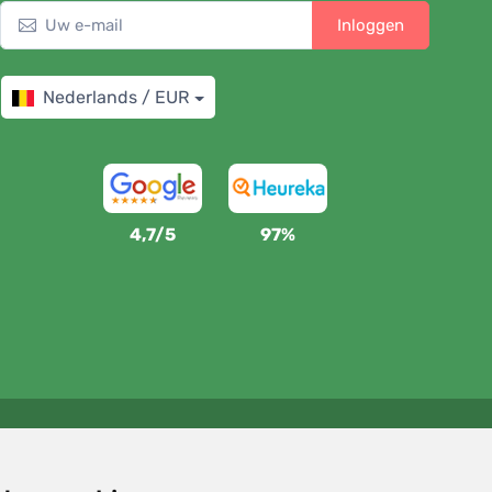
Inloggen
Nederlands / EUR
4,7/5
97%
Wij steunen Trees.org
Voor elke bestelling planten we een boom! Lees meer