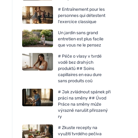
# Entraînement pour les
personnes qui détestent
l'exercice classique
Un jardin sans grand
entretien est plus facile
que vous ne le pensez
# Péče o vlasy v tvrdé
vodě bez drahých
produktů ## Soins
capillaires en eau dure
sans produits coû
# Jak zvládnout spánek při
práci na směny ## Úvod
Práce na směny může
výrazně narušit přirozený
ry
# Zkuste recepty na
využití tvrdého pečiva