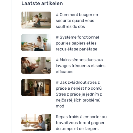
Laatste artikelen
# Comment bouger en
sécurité quand vous
souffrez du dos
# Système fonctionnel
pour les papiers et les
reçus étape par étape
# Mains sèches dues aux
lavages fréquents et soins
efficaces
# Jak zvládnout stres z
práce a nenést ho domů
Stres z práce je jedním z
nejčastějších problémů
mod
Repas froids à emporter au
travail vous feront gagner
du temps et de l'argent