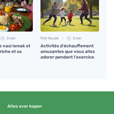
3 min
Petr Novák
3 min
e nasi lemak et
Activités d'échauffement
riche et sa
amusantes que vous allez
adorer pendant l'exercice
Alles over kopen