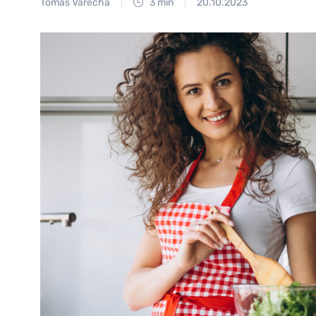
Tomáš Vařecha
3 min
20.10.2023