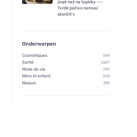
jinak než na topinky ---
Tvrdé pečivo nemusí
skončit v
Onderwerpen
Cosmétiques
268
Santé
2607
Mode de vie
240
Mère et enfant
208
Maison
338