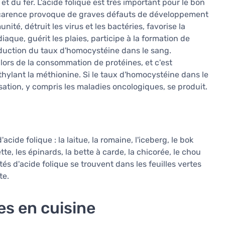
t du fer. L'acide folique est très important pour le bon
carence provoque de graves défauts de développement
té, détruit les virus et les bactéries, favorise la
aque, guérit les plaies, participe à la formation de
réduction du taux d'homocystéine dans le sang.
ors de la consommation de protéines, et c'est
hylant la méthionine. Si le taux d'homocystéine dans le
isation, y compris les maladies oncologiques, se produit.
cide folique : la laitue, la romaine, l'iceberg, le bok
tte, les épinards, la bette à carde, la chicorée, le chou
és d'acide folique se trouvent dans les feuilles vertes
te.
les en cuisine