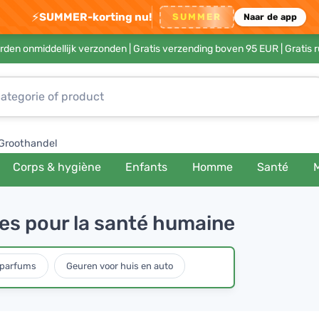
⚡
SUMMER-korting nu!
SUMMER
Naar de app
rden onmiddellijk verzonden |
Gratis verzending boven 95 EUR
| Gratis 
Groothandel
Corps & hygiène
Enfants
Homme
Santé
ges pour la santé humaine
 parfums
Geuren voor huis en auto