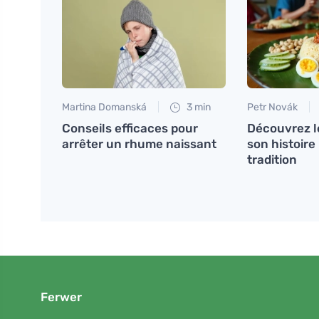
Martina Domanská
3 min
Petr Novák
Conseils efficaces pour
Découvrez l
arrêter un rhume naissant
son histoire 
tradition
Ferwer