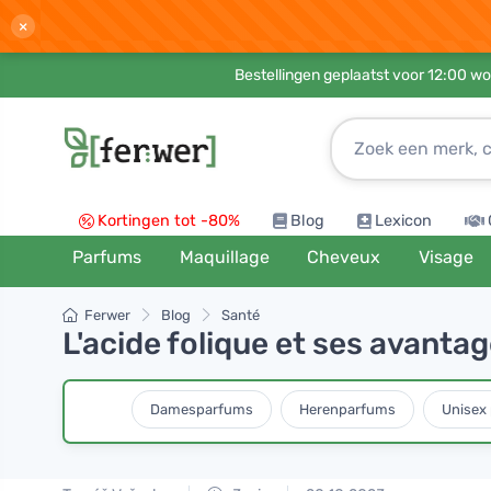
×
Bestellingen geplaatst voor 12:00 wo
Kortingen tot -80%
Blog
Lexicon
Parfums
Maquillage
Cheveux
Visage
Ferwer
Blog
Santé
L'acide folique et ses avanta
Damesparfums
Herenparfums
Unisex