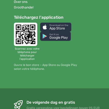
Over ons
Groothandel
Téléchargez l'application
Download on the
App Store
Get it on
Google Play
Scannez avec votre
téléphone pour
télécharger
l'application
Ouvre le bon store – App Store ou Google Play
selon votre téléphone.
De volgende dag en gratis
Gratis verzending voor bestellingen boven 95 EUR