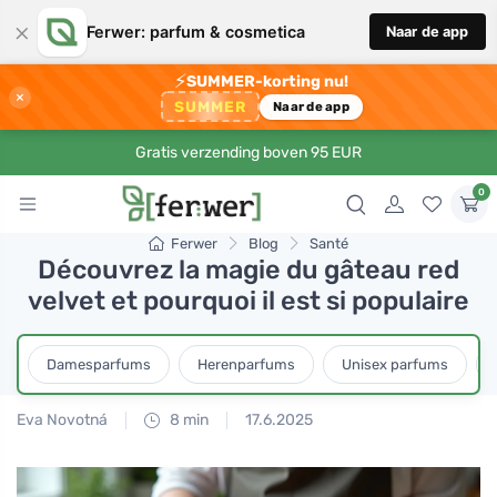
×
Ferwer: parfum & cosmetica
Naar de app
⚡
SUMMER-korting nu!
×
SUMMER
Naar de app
Gratis verzending boven 95 EUR
0
Ferwer
Blog
Santé
Découvrez la magie du gâteau red
velvet et pourquoi il est si populaire
Damesparfums
Herenparfums
Unisex parfums
Eva Novotná
8 min
17.6.2025