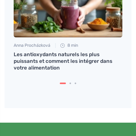
Anna Procházková
8 min
Petr N
Les antioxydants naturels les plus
Pourq
puissants et comment les intégrer dans
fonct
votre alimentation