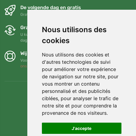
De volgende dag en gratis
Gratis verzending voor bestellingen boven 95 EUR
Gratis ruilen en retourneren
Nous utilisons des
U kunt uw bestelling op elk gewenst moment binnen 90
cookies
dagen retourneren of ruilen
Wij steunen Trees.org
Nous utilisons des cookies et
Voor elke bestelling planten we een boom! Lees meer
Over
d'autres technologies de suivi
ons
.
pour améliorer votre expérience
de navigation sur notre site, pour
vous montrer un contenu
personnalisé et des publicités
ciblées, pour analyser le trafic de
notre site et pour comprendre la
provenance de nos visiteurs.
J'accepte