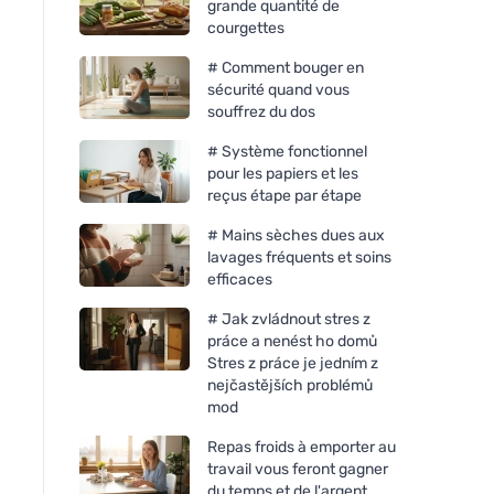
grande quantité de
courgettes
# Comment bouger en
sécurité quand vous
souffrez du dos
# Système fonctionnel
pour les papiers et les
reçus étape par étape
# Mains sèches dues aux
lavages fréquents et soins
efficaces
# Jak zvládnout stres z
práce a nenést ho domů
Stres z práce je jedním z
nejčastějších problémů
mod
Repas froids à emporter au
travail vous feront gagner
du temps et de l'argent