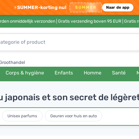
⚡
SUMMER-korting nu!
SUMMER
Naar de app
rden onmiddellijk verzonden |
Gratis verzending boven 95 EUR
| Gratis 
Groothandel
Corps & hygiène
Enfants
Homme
Santé
 japonais et son secret de légère
Unisex parfums
Geuren voor huis en auto