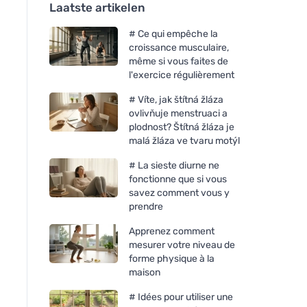
Laatste artikelen
# Ce qui empêche la
croissance musculaire,
même si vous faites de
l'exercice régulièrement
# Víte, jak štítná žláza
ovlivňuje menstruaci a
plodnost? Štítná žláza je
malá žláza ve tvaru motýl
# La sieste diurne ne
fonctionne que si vous
savez comment vous y
prendre
Apprenez comment
mesurer votre niveau de
forme physique à la
maison
# Idées pour utiliser une