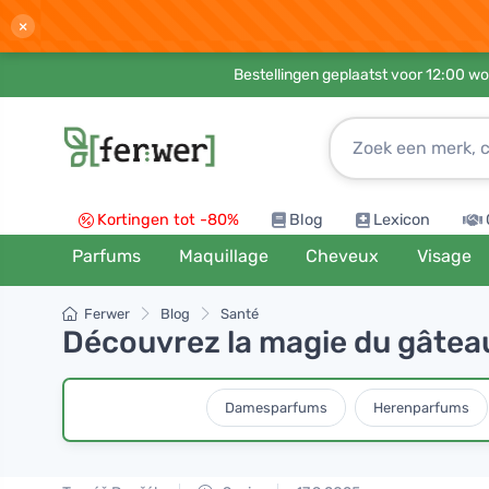
×
Bestellingen geplaatst voor 12:00 wo
Kortingen tot -80%
Blog
Lexicon
Parfums
Maquillage
Cheveux
Visage
Ferwer
Blog
Santé
Découvrez la magie du gâteau
Damesparfums
Herenparfums