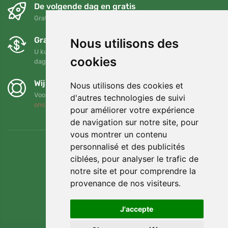
De volgende dag en gratis
Gratis verzending voor bestellingen boven 95 EUR
Gratis ruilen en retourneren
Nous utilisons des
U kunt uw bestelling op elk gewenst moment binnen 90
cookies
dagen retourneren of ruilen
Wij steunen Trees.org
Nous utilisons des cookies et
Voor elke bestelling planten we een boom! Lees meer
Over
d'autres technologies de suivi
ons
.
pour améliorer votre expérience
de navigation sur notre site, pour
vous montrer un contenu
personnalisé et des publicités
ciblées, pour analyser le trafic de
notre site et pour comprendre la
provenance de nos visiteurs.
J'accepte