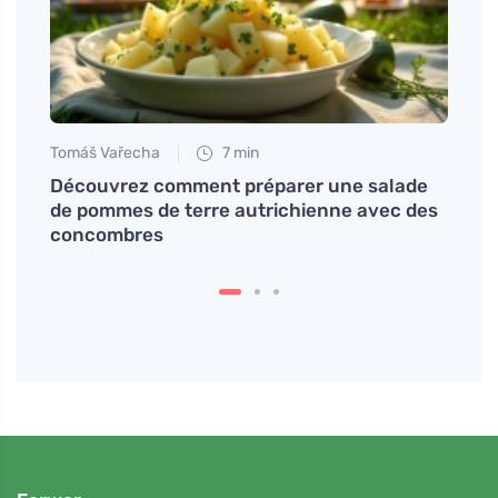
Tomáš Vařecha
7 min
Jan S
Découvrez comment préparer une salade
Comme
de pommes de terre autrichienne avec des
thora
concombres
consu