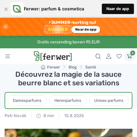
×
Ferwer: parfum & cosmetica
Naar de app
⚡
SUMMER-korting nu!
×
SUMMER
Naar de app
Gratis verzending boven 95 EUR
0
Ferwer
Blog
Santé
Découvrez la magie de la sauce
beurre blanc et ses variations
Damesparfums
Herenparfums
Unisex parfums
Petr Novák
8 min
15.8.2025