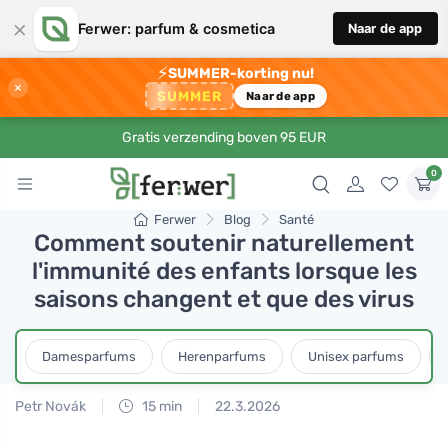
×
Ferwer: parfum & cosmetica
Naar de app
⚡
SUMMER-korting nu!
×
SUMMER
Naar de app
Gratis verzending boven 95 EUR
0
Ferwer
Blog
Santé
Comment soutenir naturellement
l'immunité des enfants lorsque les
saisons changent et que des virus
Damesparfums
Herenparfums
Unisex parfums
Petr Novák
15 min
22.3.2026