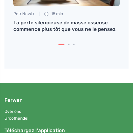
Petr Novák
15 min
Tomáš
'un
La perte silencieuse de masse osseuse
Recet
commence plus tôt que vous ne le pensez
vous 
Ferwer
Over ons
Groothandel
Téléchargez l'application