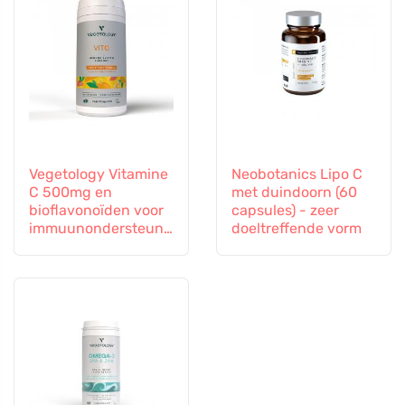
Vegetology Vitamine
Neobotanics Lipo C
C 500mg en
met duindoorn (60
bioflavonoïden voor
capsules) - zeer
immuunondersteuni
doeltreffende vorm
ng, 60 capsules