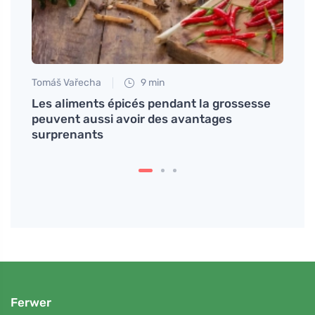
Tomáš Vařecha
9 min
Petr N
es
Les aliments épicés pendant la grossesse
Ce do
peuvent aussi avoir des avantages
bébé 
surprenants
équip
Ferwer