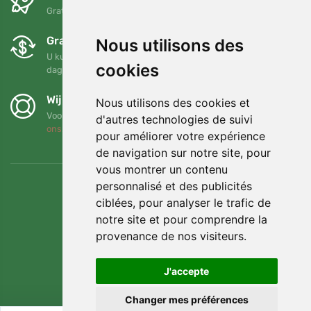
Gratis verzending voor bestellingen boven 95 EUR
Gratis ruilen en retourneren
Nous utilisons des
U kunt uw bestelling op elk gewenst moment binnen 90
cookies
dagen retourneren of ruilen
Wij steunen Trees.org
Nous utilisons des cookies et
Voor elke bestelling planten we een boom! Lees meer
Over
d'autres technologies de suivi
ons
.
pour améliorer votre expérience
de navigation sur notre site, pour
vous montrer un contenu
personnalisé et des publicités
ciblées, pour analyser le trafic de
notre site et pour comprendre la
provenance de nos visiteurs.
J'accepte
Changer mes préférences