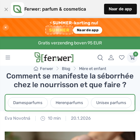
×
Ferwer: parfum & cosmetica
Naar de app
⚡
SUMMER-korting nu!
×
SUMMER
Naar de app
Gratis verzending boven 95 EUR
0
Ferwer
Blog
Mère et enfant
Comment se manifeste la séborrhée
chez le nourrisson et que faire ?
Damesparfums
Herenparfums
Unisex parfums
Eva Novotná
10 min
20.1.2026