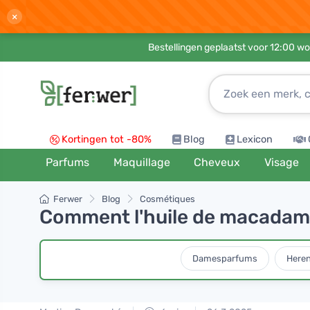
×
Bestellingen geplaatst voor 12:00 wo
Kortingen tot -80%
Blog
Lexicon
Parfums
Maquillage
Cheveux
Visage
Ferwer
Blog
Cosmétiques
Comment l'huile de macadamia
Damesparfums
Here