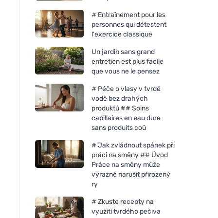
# Entraînement pour les
personnes qui détestent
l'exercice classique
Un jardin sans grand
entretien est plus facile
que vous ne le pensez
# Péče o vlasy v tvrdé
vodě bez drahých
produktů ## Soins
capillaires en eau dure
sans produits coû
# Jak zvládnout spánek při
práci na směny ## Úvod
Práce na směny může
výrazně narušit přirozený
ry
# Zkuste recepty na
využití tvrdého pečiva