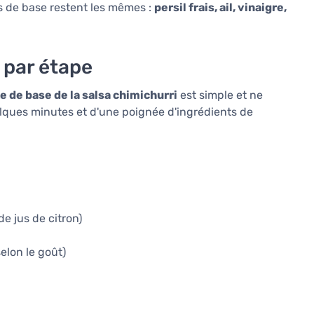
ts de base restent les mêmes :
persil frais, ail, vinaigre,
 par étape
e de base de la salsa chimichurri
est simple et ne
uelques minutes et d'une poignée d'ingrédients de
de jus de citron)
elon le goût)