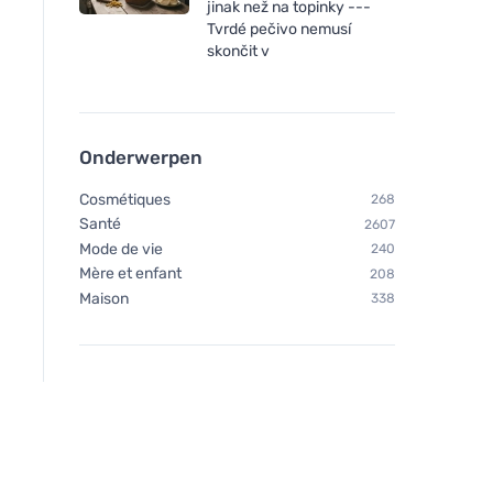
jinak než na topinky ---
Tvrdé pečivo nemusí
skončit v
Onderwerpen
Cosmétiques
268
Santé
2607
Mode de vie
240
Mère et enfant
208
Maison
338