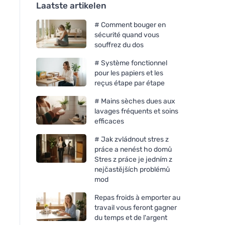
Laatste artikelen
# Comment bouger en
sécurité quand vous
souffrez du dos
# Système fonctionnel
pour les papiers et les
reçus étape par étape
# Mains sèches dues aux
lavages fréquents et soins
efficaces
# Jak zvládnout stres z
práce a nenést ho domů
Stres z práce je jedním z
nejčastějších problémů
mod
Repas froids à emporter au
travail vous feront gagner
du temps et de l'argent