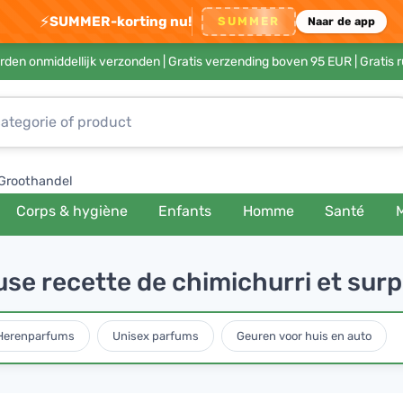
⚡
SUMMER-korting nu!
SUMMER
Naar de app
rden onmiddellijk verzonden |
Gratis verzending boven 95 EUR
| Gratis 
Groothandel
Corps & hygiène
Enfants
Homme
Santé
e recette de chimichurri et surp
Herenparfums
Unisex parfums
Geuren voor huis en auto