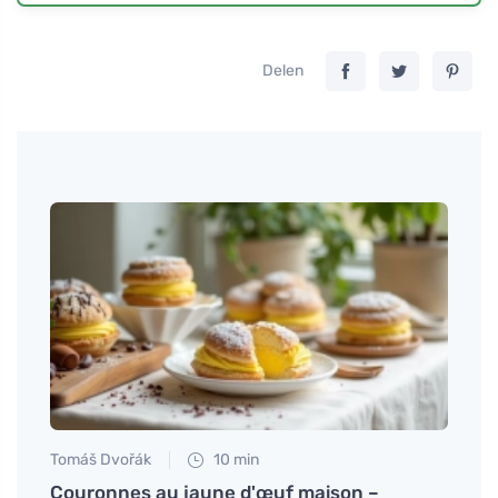
Delen
Tomáš Dvořák
10 min
Tomáš
d'une
Couronnes au jaune d'œuf maison –
Décou