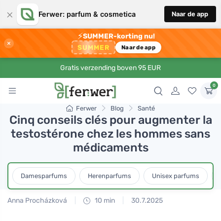
×
Ferwer: parfum & cosmetica
Naar de app
⚡
SUMMER-korting nu!
×
SUMMER
Naar de app
Gratis verzending boven 95 EUR
0
Ferwer
Blog
Santé
Cinq conseils clés pour augmenter la
testostérone chez les hommes sans
médicaments
Damesparfums
Herenparfums
Unisex parfums
Anna Procházková
10 min
30.7.2025