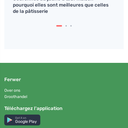
pourquoi elles sont meilleures que celles
lotus
de la pâtisserie
diges
Ferwer
Over ons
Groothandel
Téléchargez l'application
Get it on
Google Play