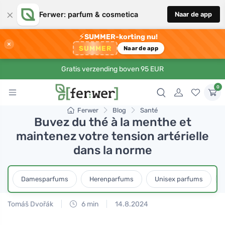
×
Ferwer: parfum & cosmetica
Naar de app
⚡
SUMMER-korting nu!
×
SUMMER
Naar de app
Gratis verzending boven 95 EUR
0
Ferwer
Blog
Santé
Buvez du thé à la menthe et
maintenez votre tension artérielle
dans la norme
Damesparfums
Herenparfums
Unisex parfums
Tomáš Dvořák
6 min
14.8.2024