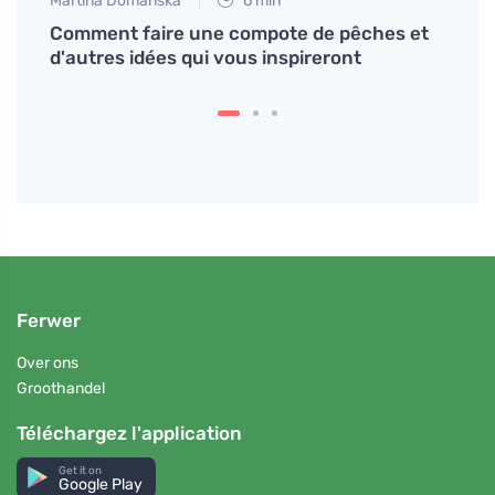
Martina Domanská
6 min
Tomáš
ns
Comment faire une compote de pêches et
Des o
d'autres idées qui vous inspireront
direc
Ferwer
Over ons
Groothandel
Téléchargez l'application
Get it on
Google Play