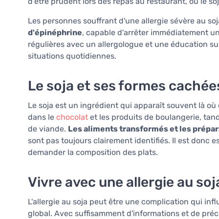
d'être prudent lors des repas au restaurant, où le so
Les personnes souffrant d'une allergie sévère au so
d'épinéphrine
, capable d'arrêter immédiatement un
régulières avec un allergologue et une éducation sur
situations quotidiennes.
Le soja et ses formes cachée
Le soja est un ingrédient qui apparaît souvent là où 
dans le
chocolat
et les produits de boulangerie, tand
de viande.
Les aliments transformés et les prépa
sont pas toujours clairement identifiés. Il est donc e
demander la composition des plats.
Vivre avec une allergie au soj
L'allergie au soja peut être une complication qui inf
global. Avec suffisamment d'informations et de préc