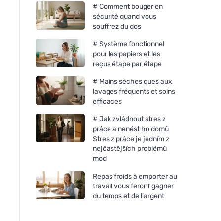
# Comment bouger en
sécurité quand vous
souffrez du dos
# Système fonctionnel
pour les papiers et les
reçus étape par étape
# Mains sèches dues aux
lavages fréquents et soins
efficaces
# Jak zvládnout stres z
práce a nenést ho domů
Stres z práce je jedním z
nejčastějších problémů
mod
Repas froids à emporter au
travail vous feront gagner
du temps et de l'argent