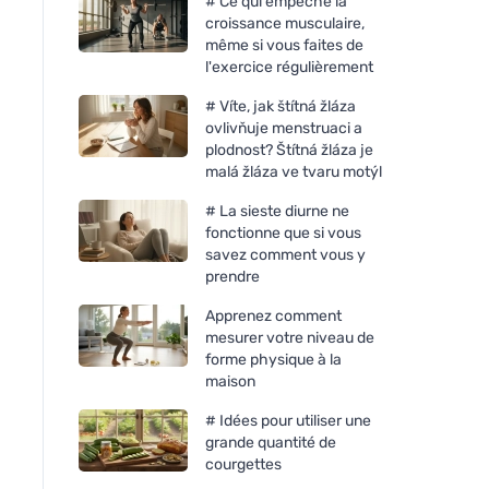
# Ce qui empêche la
croissance musculaire,
même si vous faites de
l'exercice régulièrement
# Víte, jak štítná žláza
ovlivňuje menstruaci a
plodnost? Štítná žláza je
malá žláza ve tvaru motýl
# La sieste diurne ne
fonctionne que si vous
savez comment vous y
prendre
Apprenez comment
mesurer votre niveau de
forme physique à la
maison
# Idées pour utiliser une
grande quantité de
courgettes