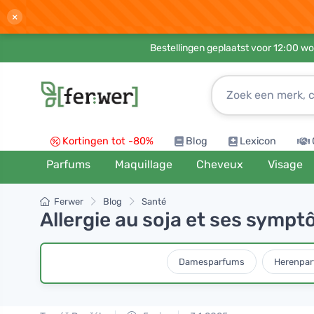
×
Bestellingen geplaatst voor 12:00 wo
Kortingen tot -80%
Blog
Lexicon
Parfums
Maquillage
Cheveux
Visage
Ferwer
Blog
Santé
Allergie au soja et ses symp
Damesparfums
Herenpa