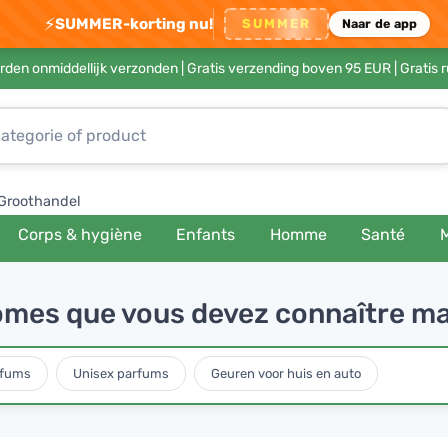
⚡
SUMMER-korting nu!
SUMMER
Naar de app
rden onmiddellijk verzonden |
Gratis verzending boven 95 EUR
| Gratis 
Groothandel
Corps & hygiène
Enfants
Homme
Santé
tômes que vous devez connaître m
rfums
Unisex parfums
Geuren voor huis en auto