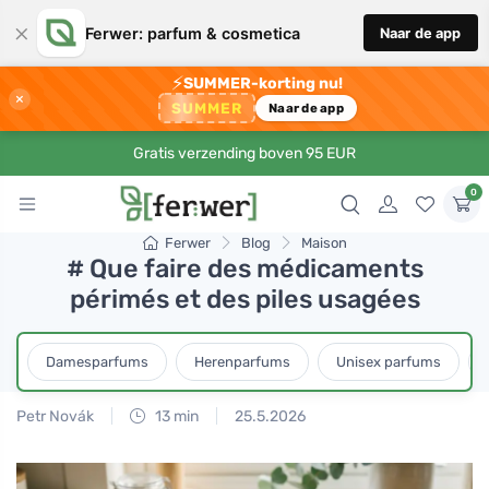
×
Ferwer: parfum & cosmetica
Naar de app
⚡
SUMMER-korting nu!
×
SUMMER
Naar de app
Gratis verzending boven 95 EUR
0
Ferwer
Blog
Maison
# Que faire des médicaments
périmés et des piles usagées
Damesparfums
Herenparfums
Unisex parfums
Petr Novák
13 min
25.5.2026