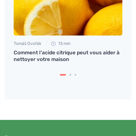
Tomáš Dvořák
13 min
Petr N
Comment l'acide citrique peut vous aider à
# Pro
nettoyer votre maison
Prach
nejča