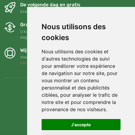
De volgende dag en gratis
Gratis verzending voor bestellingen boven 95 EUR
Gratis ruilen en retourneren
Nous utilisons des
U kunt uw bestelling op elk gewenst moment binnen 90
cookies
dagen retourneren of ruilen
Wij steunen Trees.org
Nous utilisons des cookies et
Voor elke bestelling planten we een boom! Lees meer
Over
d'autres technologies de suivi
ons
.
pour améliorer votre expérience
de navigation sur notre site, pour
vous montrer un contenu
personnalisé et des publicités
ciblées, pour analyser le trafic de
notre site et pour comprendre la
provenance de nos visiteurs.
J'accepte