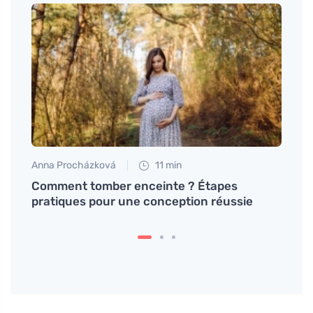
Anna Procházková
11 min
Petr N
re
Comment tomber enceinte ? Étapes
Le pl
pratiques pour une conception réussie
plus 