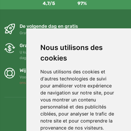
4,7/5
97%
De volgende dag en gratis
Gratis verzending voor bestellingen boven 95 EUR
Gratis ruilen en retourneren
Nous utilisons des
U kunt uw bestelling op elk gewenst moment binnen 90
cookies
dagen retourneren of ruilen
Wij steunen Trees.org
Nous utilisons des cookies et
Voor elke bestelling planten we een boom! Lees meer
Over
d'autres technologies de suivi
ons
.
pour améliorer votre expérience
de navigation sur notre site, pour
vous montrer un contenu
personnalisé et des publicités
ciblées, pour analyser le trafic de
notre site et pour comprendre la
provenance de nos visiteurs.