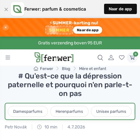
×
Ferwer: parfum & cosmetica
Naar de app
⚡
SUMMER-korting nu!
×
SUMMER
Naar de app
Gratis verzending boven 95 EUR
0
Ferwer
Blog
Mère et enfant
# Qu'est-ce que la dépression
paternelle et pourquoi n'en parle-t-
on pas
Damesparfums
Herenparfums
Unisex parfums
Petr Novák
10 min
4.7.2026