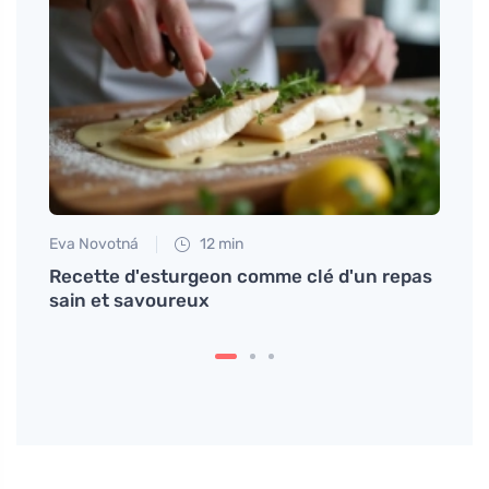
Eva Novotná
12 min
Martin
rez
Recette d'esturgeon comme clé d'un repas
## Co
.
sain et savoureux
hémor
qui p