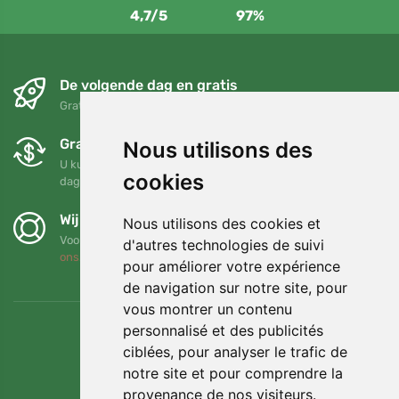
4,7/5
97%
De volgende dag en gratis
Gratis verzending voor bestellingen boven 95 EUR
Gratis ruilen en retourneren
Nous utilisons des
U kunt uw bestelling op elk gewenst moment binnen 90
cookies
dagen retourneren of ruilen
Wij steunen Trees.org
Nous utilisons des cookies et
Voor elke bestelling planten we een boom! Lees meer
Over
d'autres technologies de suivi
ons
.
pour améliorer votre expérience
de navigation sur notre site, pour
vous montrer un contenu
personnalisé et des publicités
ciblées, pour analyser le trafic de
notre site et pour comprendre la
provenance de nos visiteurs.