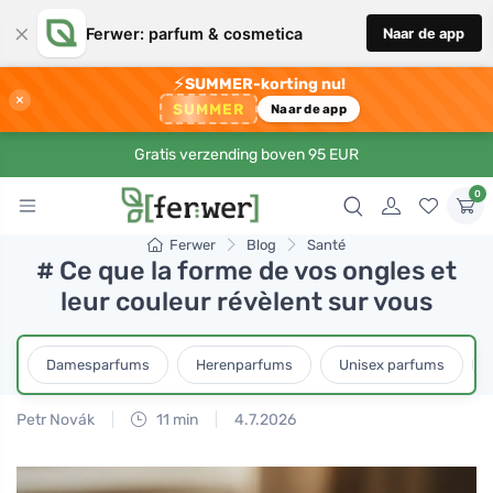
×
Ferwer: parfum & cosmetica
Naar de app
⚡
SUMMER-korting nu!
×
SUMMER
Naar de app
Gratis verzending boven 95 EUR
0
Ferwer
Blog
Santé
# Ce que la forme de vos ongles et
leur couleur révèlent sur vous
Damesparfums
Herenparfums
Unisex parfums
Petr Novák
11 min
4.7.2026