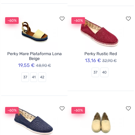
-60%
-60%
Perky Mare Plataforma Lona
Perky Rustic Red
Beige
13,16 €
32,90 €
19,55 €
48,90 €
37
40
37
41
42
-60%
-60%