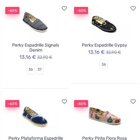
-60%
-60%
Perky Espadrille Signals
Perky Espadrille Gypsy
Denim
13,16 €
32,90 €
13,16 €
32,90 €
36
36
37
-60%
-60%
Perky Plataforma Espadrille
Perky Pinta Flora Rosa