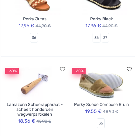
Perky Jutas
Perky Black
17,96 €
17,96 €
44,90 €
44,90 €
36
36
37
-60%
-60%
Lamazuna Scheerapparaat -
Perky Suede Compose Bruin
scheelt honderden
19,55 €
48,90 €
wegwerpartikelen
18,36 €
45,90 €
36