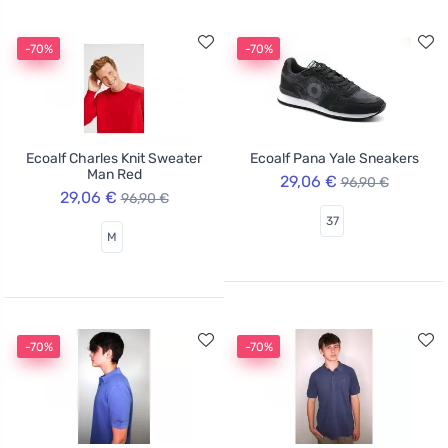
-70%
-70%
Ecoalf Charles Knit Sweater
Ecoalf Pana Yale Sneakers
Man Red
29,06 €
96,90 €
29,06 €
96,90 €
37
M
-70%
-70%