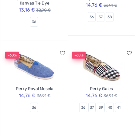
Kanvas Tie Dye
14,76 €
36,91 €
13,16 €
32,90 €
36
37
38
36
-60%
-60%
Perky Royal Mescla
Perky Gales
14,76 €
14,76 €
36,91 €
36,91 €
36
36
37
39
40
41