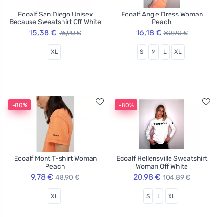
Ecoalf San Diego Unisex
Ecoalf Angie Dress Woman
Because Sweatshirt Off White
Peach
15,38 €
16,18 €
76,90 €
80,90 €
XL
S
M
L
XL
-80%
-80%
Ecoalf Mont T-shirt Woman
Ecoalf Hellensville Sweatshirt
Peach
Woman Off White
9,78 €
20,98 €
48,90 €
104,89 €
XL
S
L
XL