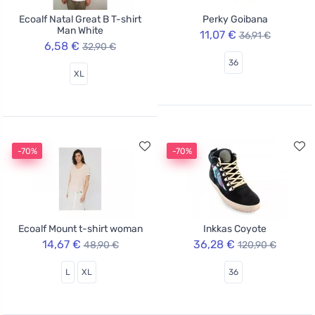
Ecoalf Natal Great B T-shirt
Perky Goibana
Man White
11,07 €
36,91 €
6,58 €
32,90 €
36
XL
-70%
-70%
Ecoalf Mount t-shirt woman
Inkkas Coyote
14,67 €
36,28 €
48,90 €
120,90 €
L
XL
36