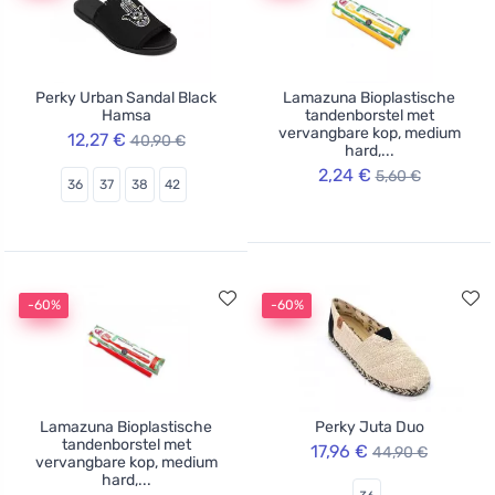
Perky Urban Sandal Black
Lamazuna Bioplastische
Hamsa
tandenborstel met
vervangbare kop, medium
12,27 €
40,90 €
hard,...
2,24 €
5,60 €
36
37
38
42
-60%
-60%
Lamazuna Bioplastische
Perky Juta Duo
tandenborstel met
17,96 €
44,90 €
vervangbare kop, medium
hard,...