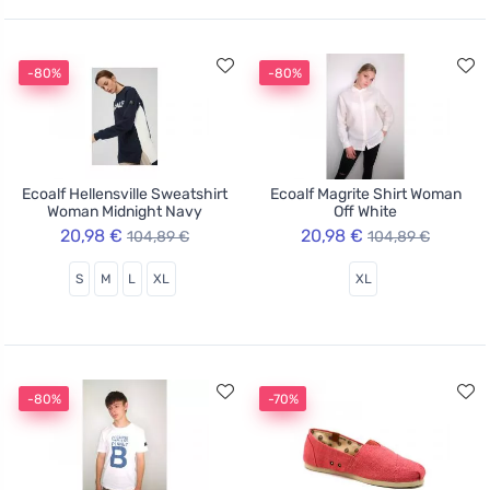
-80%
-80%
Ecoalf Hellensville Sweatshirt
Ecoalf Magrite Shirt Woman
Woman Midnight Navy
Off White
20,98 €
20,98 €
104,89 €
104,89 €
S
M
L
XL
XL
-80%
-70%