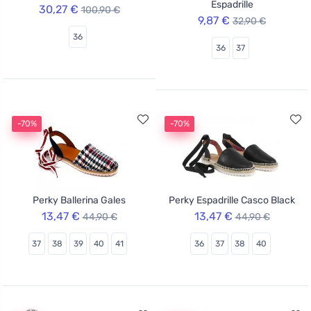
Espadrille
30,27 €
100,90 €
9,87 €
32,90 €
36
36
37
-70%
-70%
Perky Ballerina Gales
Perky Espadrille Casco Black
13,47 €
13,47 €
44,90 €
44,90 €
37
38
39
40
41
36
37
38
40