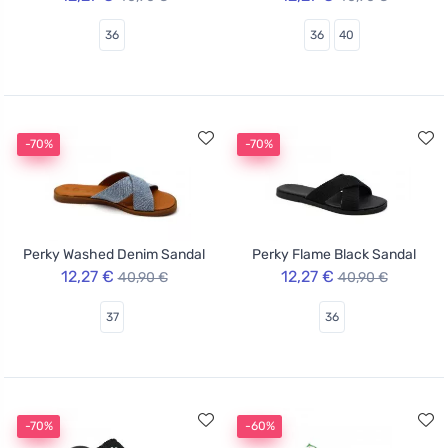
36
36
40
-70%
-70%
Perky Washed Denim Sandal
Perky Flame Black Sandal
12,27 €
12,27 €
40,90 €
40,90 €
37
36
-70%
-60%