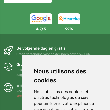
4,7/5
97%
De volgende dag en gratis
Gratis verzending voor bestellingen boven 95 EUR
Gratis ruilen en retourneren
Nous utilisons des
U kunt uw bestelling op elk gewenst moment binnen 90
dagen retourneren of ruilen
cookies
Wij steunen Trees.org
Nous utilisons des cookies et
Voor elke bestelling planten we een boom! Lees meer
Over
ons
.
d'autres technologies de suivi
pour améliorer votre expérience
de navigation sur notre site, pour