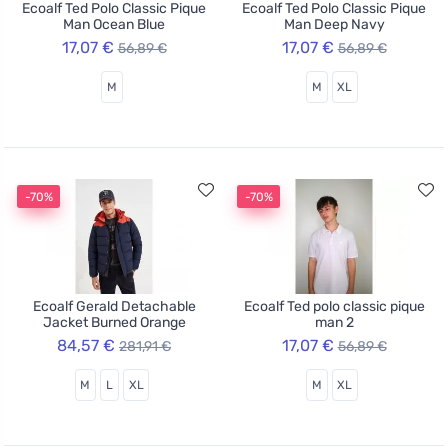
Ecoalf Ted Polo Classic Pique
Ecoalf Ted Polo Classic Pique
Man Ocean Blue
Man Deep Navy
17,07 €
17,07 €
56,89 €
56,89 €
M
M
XL
-70%
-70%
Ecoalf Gerald Detachable
Ecoalf Ted polo classic pique
Jacket Burned Orange
man 2
84,57 €
17,07 €
281,91 €
56,89 €
M
L
XL
M
XL