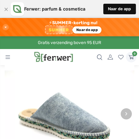
×
Ferwer: parfum & cosmetica
Naar de app
⚡
SUMMER-korting nu!
×
SUMMER
Naar de app
Gratis verzending boven 95 EUR
0
›