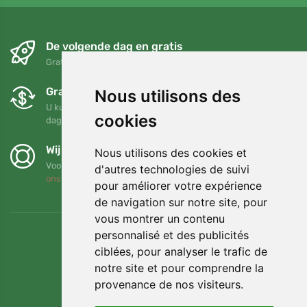
De volgende dag en gratis
Gratis verzending voor bestellingen boven 95 EUR
Gratis ruilen en retourneren
Nous utilisons des
U kunt uw bestelling op elk gewenst moment binnen 90
cookies
dagen retourneren of ruilen
Wij steunen Trees.org
Nous utilisons des cookies et
Voor elke bestelling planten we een boom! Lees meer
Over
d'autres technologies de suivi
ons
.
pour améliorer votre expérience
de navigation sur notre site, pour
vous montrer un contenu
personnalisé et des publicités
ciblées, pour analyser le trafic de
notre site et pour comprendre la
provenance de nos visiteurs.