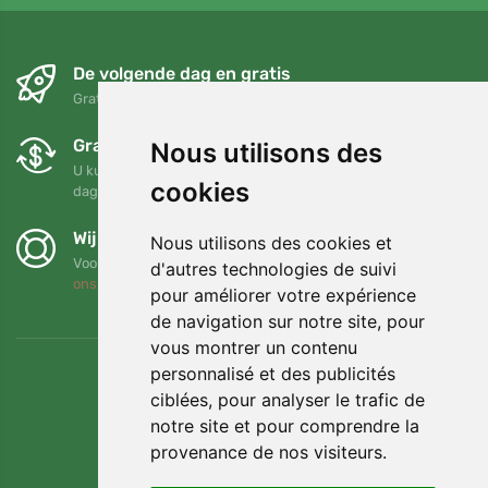
De volgende dag en gratis
Gratis verzending voor bestellingen boven 95 EUR
Gratis ruilen en retourneren
Nous utilisons des
U kunt uw bestelling op elk gewenst moment binnen 90
cookies
dagen retourneren of ruilen
Wij steunen Trees.org
Nous utilisons des cookies et
Voor elke bestelling planten we een boom! Lees meer
Over
d'autres technologies de suivi
ons
.
pour améliorer votre expérience
de navigation sur notre site, pour
vous montrer un contenu
personnalisé et des publicités
ciblées, pour analyser le trafic de
notre site et pour comprendre la
provenance de nos visiteurs.