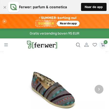
×
Ferwer: parfum & cosmetica
Naar de app
⚡
SUMMER-korting nu!
×
SUMMER
Naar de app
Gratis verzending boven 95 EUR
0
›