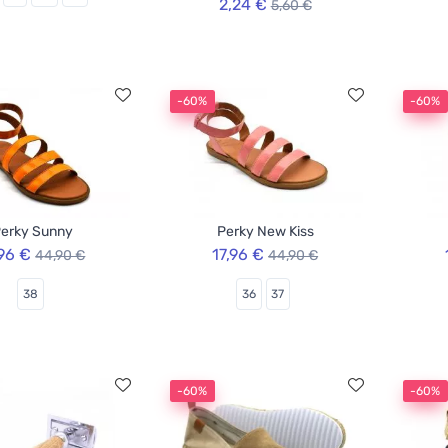
2,24 €
5,60 €
-60%
-60%
erky Sunny
Perky New Kiss
,96 €
17,96 €
44,90 €
44,90 €
38
36
37
-60%
-60%