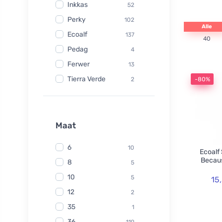
Inkkas
52
Perky
102
Alle
Ecoalf
137
40
Pedag
4
Ferwer
13
Tierra Verde
2
-80%
Watersavers
6
Made Sustained
1
Yuuki
Maat
1
TIO
6
6
10
Ecoalf
Hydrophil
5
Becaus
8
5
Kongy
7
10
5
15
Radico
31
12
2
Swirl
2
35
1
laSaponaria
7
36
119