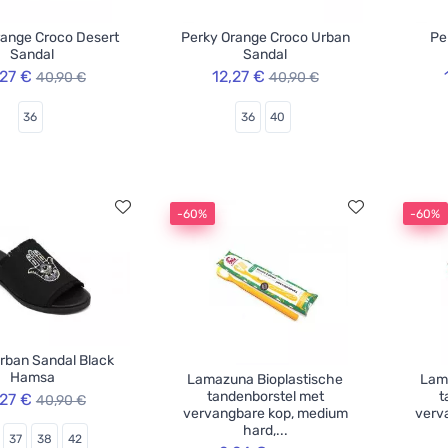
range Croco Desert
Perky Orange Croco Urban
Pe
Sandal
Sandal
,27 €
12,27 €
40,90 €
40,90 €
36
36
40
-60%
-60%
rban Sandal Black
Hamsa
Lamazuna Bioplastische
Lam
tandenborstel met
t
,27 €
40,90 €
vervangbare kop, medium
verv
hard,...
37
38
42