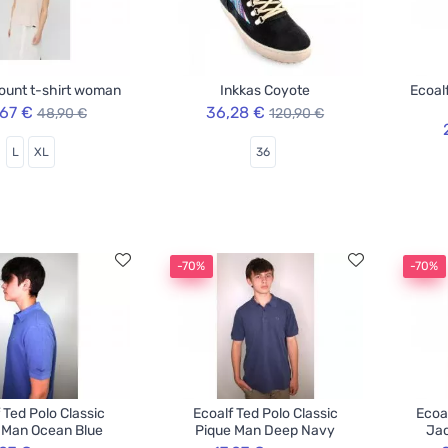
ount t-shirt woman
Inkkas Coyote
Ecoal
,67 €
36,28 €
48,90 €
120,90 €
L
XL
36
-70%
-70%
 Ted Polo Classic
Ecoalf Ted Polo Classic
Ecoa
 Man Ocean Blue
Pique Man Deep Navy
Jac