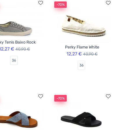
-70%
ky Tenis Baixo Rock
Perky Flame White
12,27 €
40,90 €
12,27 €
40,90 €
36
36
-70%