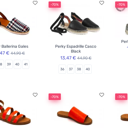
-70%
-70%
Per
 Ballerina Gales
Perky Espadrille Casco
Black
,47 €
44,90 €
13,47 €
44,90 €
38
39
40
41
36
37
38
40
-70%
-70%