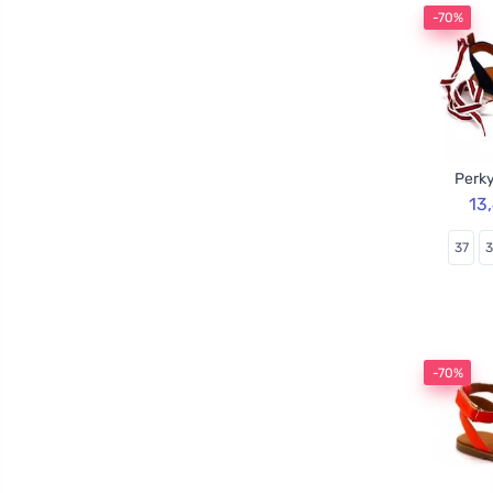
-70%
Perky
13
37
-70%