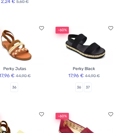
2,24 €
5,60 €
-60%
Perky Jutas
Perky Black
17,96 €
17,96 €
44,90 €
44,90 €
36
36
37
-60%