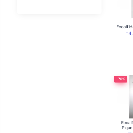
XL
50
Rozvoněno
29
120cm
3
TOOT!
1
130cm
2
Goliate
10
Ecoalf M
160cm
2
Chimpanzee
1
14
Blossombs
30
Innobiz
1
Velvety
2
Childs Farm
6
Allnature
1
-70%
BemaBio
2
Ecoalf
Pique