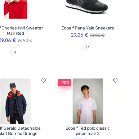
f Charles Knit Sweater
Ecoalf Pana Yale Sneakers
Man Red
29,06 €
96,90 €
29,06 €
96,90 €
37
M
-70%
lf Gerald Detachable
Ecoalf Ted polo classic
ket Burned Orange
pique man 2