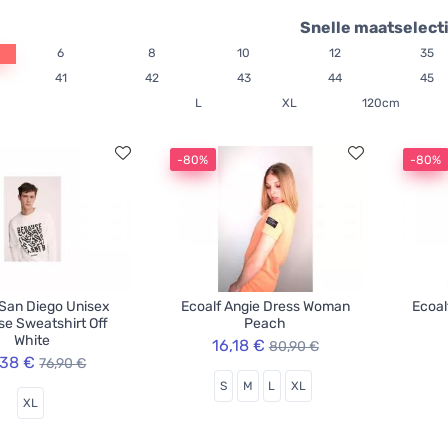
Snelle maatselect
6
8
10
12
35
41
42
43
44
45
L
XL
120cm
-80%
-80%
 San Diego Unisex
Ecoalf Angie Dress Woman
Ecoal
e Sweatshirt Off
Peach
White
16,18 €
80,90 €
,38 €
76,90 €
S
M
L
XL
XL