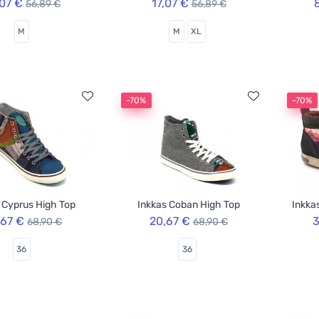
,07 €
17,07 €
56,89 €
56,89 €
M
M
XL
-70%
-70%
 Cyprus High Top
Inkkas Coban High Top
Inkka
,67 €
20,67 €
3
68,90 €
68,90 €
36
36