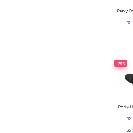
Perky O
12
-70%
Perky U
12
36