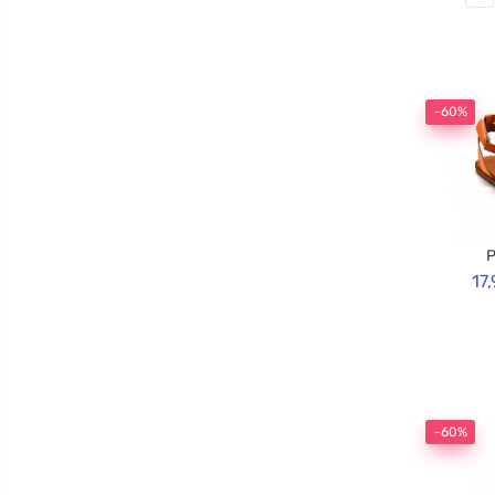
-60%
P
17
-60%