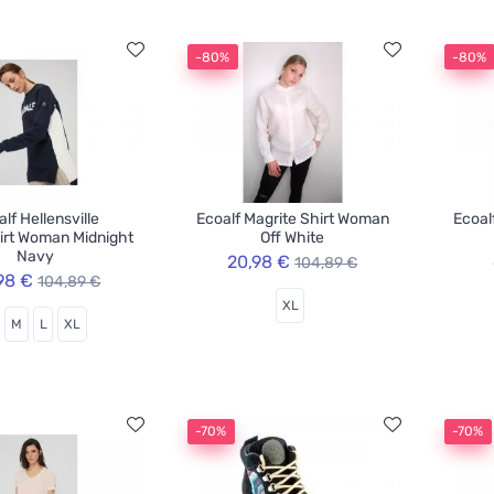
-80%
-80%
lf Hellensville
Ecoalf Magrite Shirt Woman
Ecoal
irt Woman Midnight
Off White
Navy
20,98 €
104,89 €
98 €
104,89 €
XL
M
L
XL
-70%
-70%