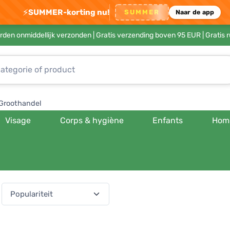
⚡
SUMMER-korting nu!
SUMMER
Naar de app
rden onmiddellijk verzonden |
Gratis verzending boven 95 EUR
| Gratis 
Groothandel
Visage
Corps & hygiène
Enfants
Hom
(540 producten)