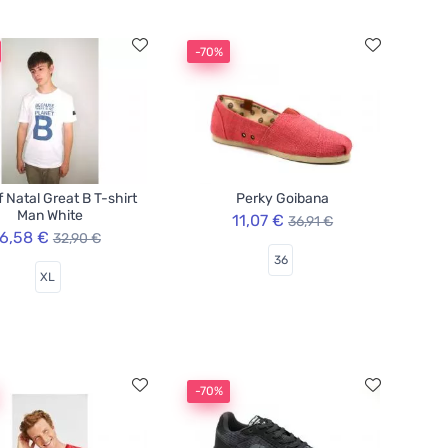
-70%
f Natal Great B T-shirt
Perky Goibana
Man White
11,07 €
36,91 €
6,58 €
32,90 €
36
XL
-70%