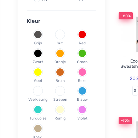
Fair Squared
9
37
119
Lamazuna
7
-80%
38
78
Kleur
Ecodis
37
39
45
Officina Naturae
6
40
59
OnlyBio
1
Grijs
Wit
Red
41
65
Endles by Econea
3
42
35
Pinke Welle
3
Ecoa
Zwart
Oranje
Groen
43
26
Sweatsh
Lonka
1
44
17
Jack n Jill
35
20,
Geel
Bruin
Roze
45
18
Einhorn
5
S
46
19
Weleda
1
Veelkleurig
Strepen
Blauw
XS
3
Circular Cup
1
S
19
Neobotanics
17
Turquoise
Romig
Violet
M
40
-70%
FINO
4
L
39
Bombus
1
Khaki