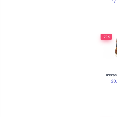
17
-70%
Inkkas
20