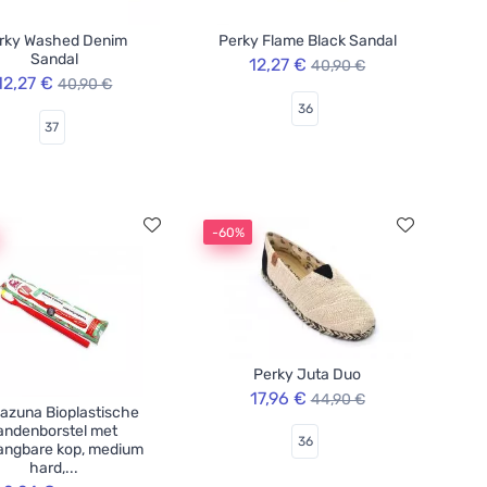
rky Washed Denim
Perky Flame Black Sandal
Sandal
12,27 €
40,90 €
12,27 €
40,90 €
36
37
-60%
Perky Juta Duo
17,96 €
44,90 €
azuna Bioplastische
andenborstel met
36
angbare kop, medium
hard,...