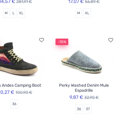
84,57 €
17,07 €
281,91 €
56,89 €
M
L
XL
M
XL
-70%
s Andes Camping Boot
Perky Washed Denim Mule
Espadrille
0,27 €
100,90 €
9,87 €
32,90 €
36
36
37