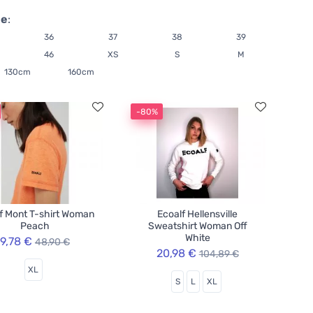
ie
:
36
37
38
39
46
XS
S
M
130cm
160cm
-80%
f Mont T-shirt Woman
Ecoalf Hellensville
Peach
Sweatshirt Woman Off
White
9,78 €
48,90 €
20,98 €
104,89 €
XL
S
L
XL