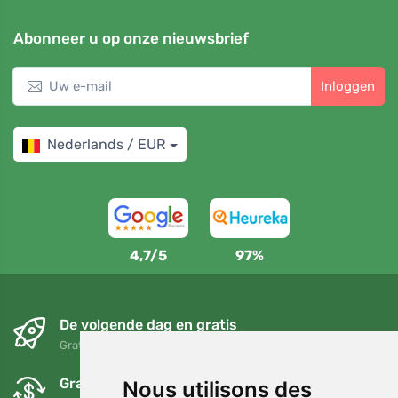
Abonneer u op onze nieuwsbrief
Inloggen
Nederlands / EUR
4,7/5
97%
De volgende dag en gratis
Gratis verzending voor bestellingen boven 95 EUR
Gratis ruilen en retourneren
Nous utilisons des