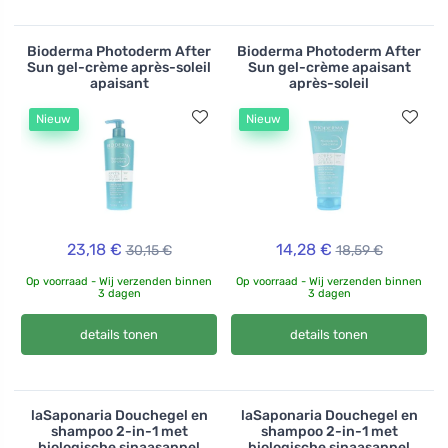
Bioderma Photoderm After
Bioderma Photoderm After
Sun gel-crème après-soleil
Sun gel-crème apaisant
apaisant
après-soleil
Nieuw
Nieuw
23,18 €
14,28 €
30,15 €
18,59 €
Op voorraad - Wij verzenden binnen
Op voorraad - Wij verzenden binnen
3 dagen
3 dagen
details tonen
details tonen
laSaponaria Douchegel en
laSaponaria Douchegel en
shampoo 2-in-1 met
shampoo 2-in-1 met
biologische sinaasappel
biologische sinaasappel