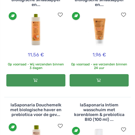
en...
en...
11,56 €
1,96 €
Op voorraad - Wij verzenden binnen
Op voorraad - we verzenden binnen
3 dagen
24 uur
laSaponaria Douchemelk
laSaponaria Intiem
met biologische haver en
wasschuim met
prebiotica voor de gev...
korenbloem & prebiotica
BIO (100 ml) ...