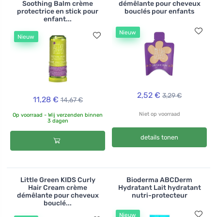
Soothing Balm crème
démêlante pour cheveux
protectrice en stick pour
bouclés pour enfants
enfant...
Nieuw
Nieuw
2,52 €
3,29 €
11,28 €
14,67 €
Niet op voorraad
Op voorraad - Wij verzenden binnen
3 dagen
details tonen
Little Green KIDS Curly
Bioderma ABCDerm
Hair Cream crème
Hydratant Lait hydratant
démêlante pour cheveux
nutri-protecteur
bouclé...
Nieuw