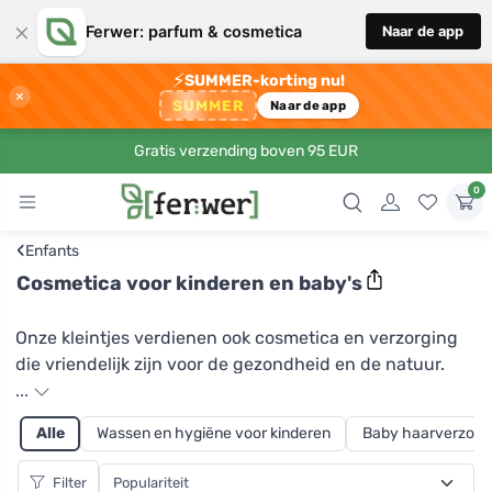
×
Ferwer: parfum & cosmetica
Naar de app
⚡
SUMMER-korting nu!
×
SUMMER
Naar de app
Gratis verzending boven 95 EUR
0
‹
Enfants
Cosmetica voor kinderen en baby's
Onze kleintjes verdienen ook cosmetica en verzorging
die vriendelijk zijn voor de gezondheid en de natuur.
Daarom bieden wij bij Ferwer een assortiment
...
producten voor kleine en grote kinderen die puur
Alle
Wassen en hygiëne voor kinderen
Baby haarverzorg
natuurlijk zijn, vrij van kunstmatige ingrediënten,
dierlijke producten en dierproeven. Ze verzorgen de
Filter