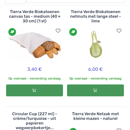
alle andere milieuvriendelijke alternatieven laat u ook
de detailhandelaars weten hoe u wilt dat hun winkels
Tierra Verde Biokatoenen
Tierra Verde Biokatoenen
werken en wat u als klant zult kopen. Last but not least,
canvas tas - medium (40 ×
netmuts met lange steel -
30 cm) (1 st)
lime
je inspireert anderen. Of je nu naar de boerenmarkt
gaat voor lokale producten of naar de gewone
supermarkt, je laat anderen zien dat je om het milieu
geeft, maar ook dat het niet moeilijk is om een beetje
duurzamer te zijn. Wat is er immers gemakkelijker dan 's
morgens een netzakje en een paar stoffen zakjes in je
handtas te stoppen. Geen onverwachte
3,40 €
6,00 €
winkelverrassingen!
Op voorraad - verzending vandaag
Op voorraad - verzending vandaag
Bij Ferwer vindt u een heel scala aan hulpmiddelen om
verpakkingsvrij te winkelen. Netzakken waren bekend
en werden gebruikt door onze grootmoeders. Ze
hadden weinig idee van ecologie, maar plastic zakken
bestonden gewoon niet en als ze bestonden, waren ze
Circular Cup (227 ml) -
Tierra Verde Netzak met
crème/turquoise - uit
kleine mazen - naturel
onnodig duur. U kunt kiezen uit verschillende kleuren
papieren
van de Casa Organica netzakken, die gemaakt zijn van
wegwerpbekertje...