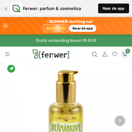
×
Ferwer: parfum & cosmetica
Naar de app
⚡
SUMMER-korting nu!
×
SUMMER
Naar de app
Gratis verzending boven 95 EUR
0
›