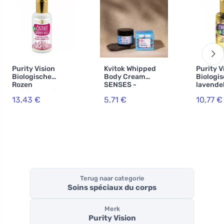
Purity Vision
Kvitok Whipped
Purity V
Biologische
Body Cream
Biologi
Rozen
SENSES -
lavendel
Reinigingsolie
Glamorous 60ml
ml
13,43 €
5,71 €
10,77 €
met Argan,
Jojoba en Vit. E
100 ml
Terug naar categorie
Soins spéciaux du corps
Merk
Purity Vision