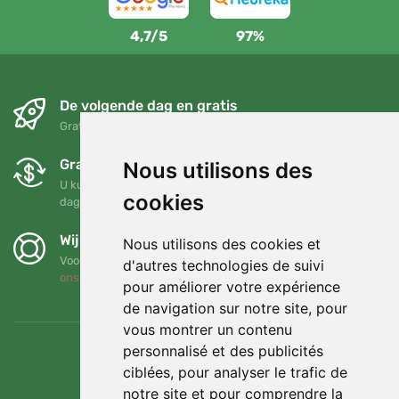
4,7/5
97%
De volgende dag en gratis
Gratis verzending voor bestellingen boven 95 EUR
Gratis ruilen en retourneren
Nous utilisons des
U kunt uw bestelling op elk gewenst moment binnen 90
cookies
dagen retourneren of ruilen
Wij steunen Trees.org
Nous utilisons des cookies et
Voor elke bestelling planten we een boom! Lees meer
Over
d'autres technologies de suivi
ons
.
pour améliorer votre expérience
de navigation sur notre site, pour
vous montrer un contenu
personnalisé et des publicités
ciblées, pour analyser le trafic de
notre site et pour comprendre la