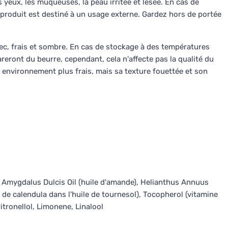
s yeux, les muqueuses, la peau irritée et lésée. En cas de
 produit est destiné à un usage externe. Gardez hors de portée
ec, frais et sombre. En cas de stockage à des températures
areront du beurre, cependant, cela n'affecte pas la qualité du
un environnement plus frais, mais sa texture fouettée et son
 Amygdalus Dulcis Oil (huile d'amande), Helianthus Annuus
t de calendula dans l'huile de tournesol), Tocopherol (vitamine
Citronellol, Limonene, Linalool