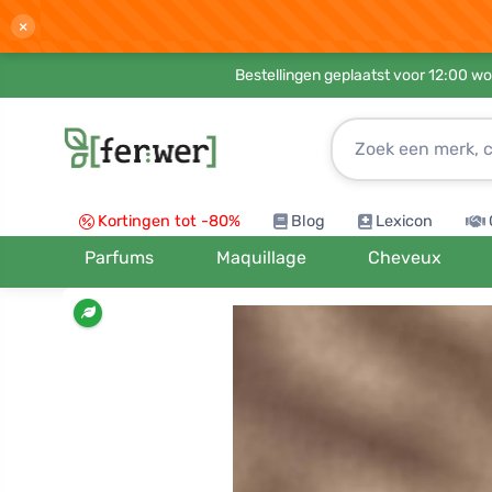
×
Bestellingen geplaatst voor 12:00 wo
Kortingen tot -80%
Blog
Lexicon
Parfums
Maquillage
Cheveux