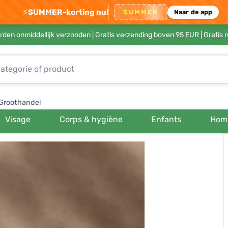
⚡
SUMMER-korting nu!
SUMMER
Naar de app
rden onmiddellijk verzonden |
Gratis verzending boven 95 EUR
| Gratis 
Groothandel
Visage
Corps & hygiène
Enfants
Hom