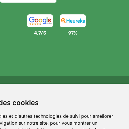
4,7/5
97%
Wij steunen Trees.org
Voor elke bestelling planten we een boom! Lees meer
 des cookies
Over ons
.
ies et d'autres technologies de suivi pour améliorer
vigation sur notre site, pour vous montrer un