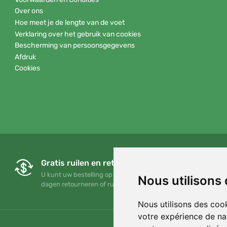
Over ons
Hoe meet je de lengte van de voet
Verklaring over het gebruik van cookies
Bescherming van persoonsgegevens
Afdruk
Cookies
Gratis ruilen en retourneren
U kunt uw bestelling op elk gewenst moment binnen 90
Nous utilisons
dagen retourneren of ruilen
Nous utilisons des cook
votre expérience de na