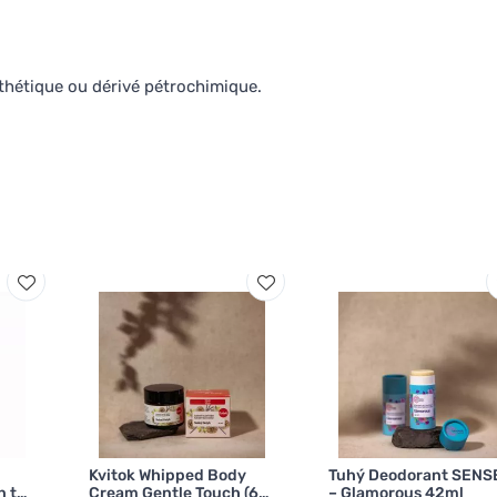
thétique ou dérivé pétrochimique.
Kvitok Whipped Body
Tuhý Deodorant SENS
n te
Cream Gentle Touch (60
– Glamorous 42ml