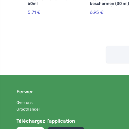
60ml
beschermen (30 ml)
met ceramiden en
5,71 €
6,95 €
provitamine b5
Ferwer
Over ons
Groothandel
Téléchargez l'application