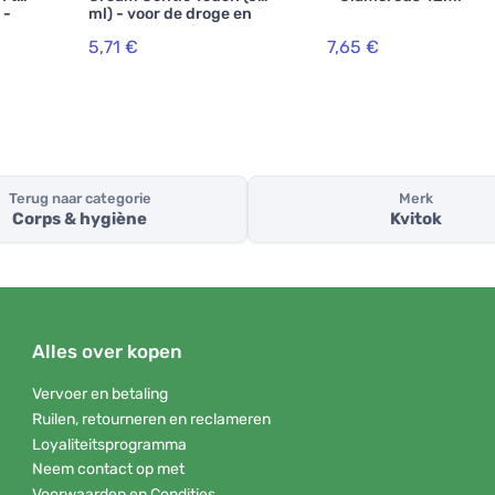
 -
ml) - voor de droge en
gestresste huid
5,71 €
7,65 €
Terug naar categorie
Merk
Corps & hygiène
Kvitok
Alles over kopen
Vervoer en betaling
Ruilen, retourneren en reclameren
Loyaliteitsprogramma
Neem contact op met
Voorwaarden en Condities