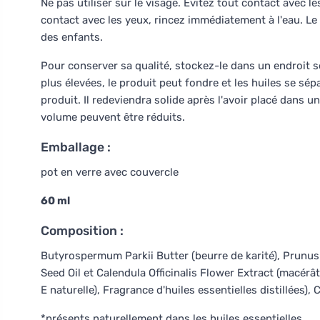
Ne pas utiliser sur le visage. Évitez tout contact avec le
contact avec les yeux, rincez immédiatement à l'eau. Le
des enfants.
Pour conserver sa qualité, stockez-le dans un endroit s
plus élevées, le produit peut fondre et les huiles se sép
produit. Il redeviendra solide après l'avoir placé dans 
volume peuvent être réduits.
Emballage :
pot en verre avec couvercle
60 ml
Composition :
Butyrospermum Parkii Butter (beurre de karité), Prunus
Seed Oil et Calendula Officinalis Flower Extract (macérâ
E naturelle), Fragrance d'huiles essentielles distillées), 
*présents naturellement dans les huiles essentielles