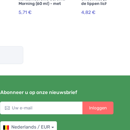
Morning (60 ml) - met
de lippen lichtjes
bloemig-citrusgeur
5,71 €
4,82 €
Abonneer u op onze nieuwsbrief
Inloggen
Nederlands / EUR