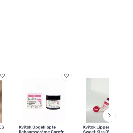
ES
Kvitok Opgeklopte
Kvitok Lippenbalsem
lichaamscrème Carefree
Sweet Kiss (8 ml) - kleurt