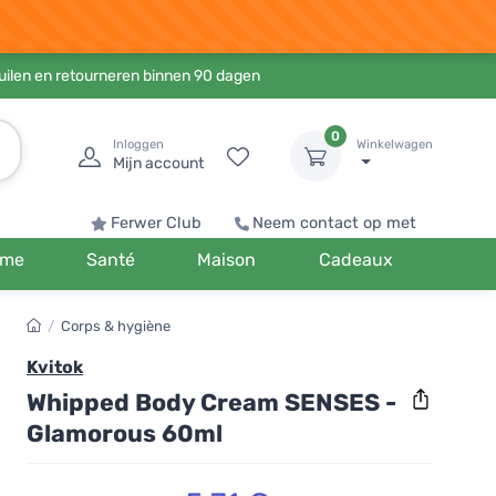
ruilen en retourneren binnen 90 dagen
0
Inloggen
Winkelwagen
Mijn account
Ferwer Club
Neem contact op met
me
Santé
Maison
Cadeaux
/
Corps & hygiène
Kvitok
Whipped Body Cream SENSES -
Glamorous 60ml