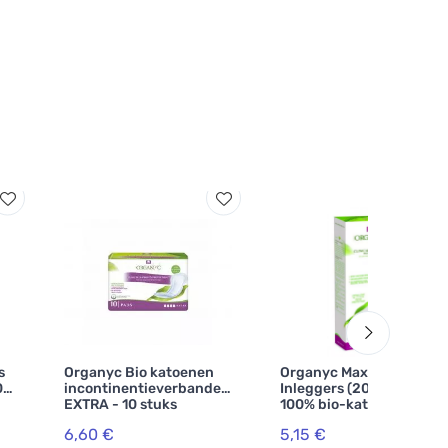
s
Organyc Bio katoenen
Organyc Maxi Slip
0
incontinentieverbanden
Inleggers (20 stuks) -
EXTRA - 10 stuks
100% bio-katoen,
verlengd, 2 druppels
6,60 €
5,15 €