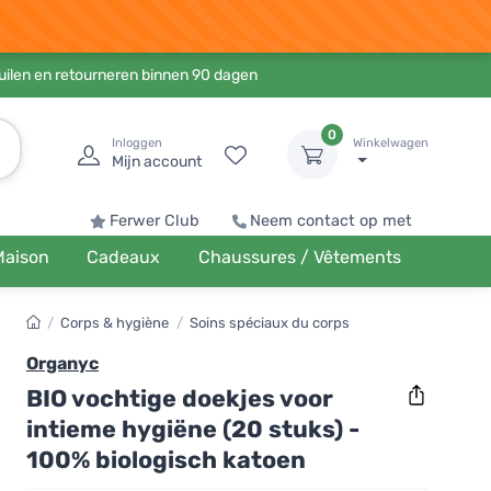
ruilen en retourneren binnen 90 dagen
0
Inloggen
Winkelwagen
Mijn account
Ferwer Club
Neem contact op met
Maison
Cadeaux
Chaussures / Vêtements
/
Corps & hygiène
/
Soins spéciaux du corps
Organyc
BIO vochtige doekjes voor
intieme hygiëne (20 stuks) -
100% biologisch katoen