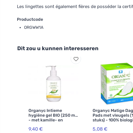
Les lingettes sont également fières de posséder la cer
Productcode
ORGWW1A
Dit zou u kunnen interesseren
Organyc Intieme
Organyc Matige Da
hygiëne gel BIO (250 ml)
Pads met vleugels (
- met kamille- en
stuks) - 100% biolog
calendula-extract
katoen, 3 druppels
9,40 €
5,08 €