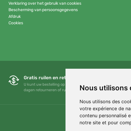
Verklaring over het gebruik van cookies
Bescherming van persoonsgegevens
Afdruk
Cookies
Gratis ruilen en retourneren
U kunt uw bestelling op elk gewenst moment binnen 90
Nous utilisons
dagen retourneren of ruilen
Nous utilisons des cook
votre expérience de na
contenu personnalisé et
notre site et pour com