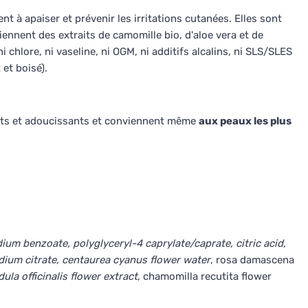
nt à apaiser et prévenir les irritations cutanées. Elles sont
ennent des extraits de camomille bio, d'aloe vera et de
i chlore, ni vaseline, ni OGM, ni additifs alcalins, ni SLS/SLES
 et boisé).
ants et adoucissants et conviennent même
aux peaux les plus
dium benzoate, polyglyceryl-4 caprylate/caprate, citric acid,
dium citrate, centaurea cyanus flower water
, rosa damascena
dula officinalis flower extract
, chamomilla recutita flower