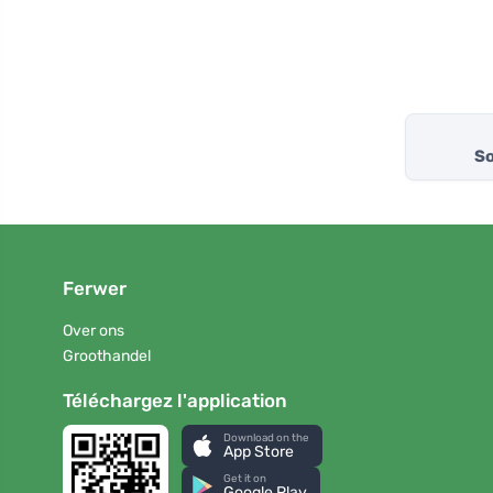
So
Ferwer
Over ons
Groothandel
Téléchargez l'application
Download on the
App Store
Get it on
Google Play