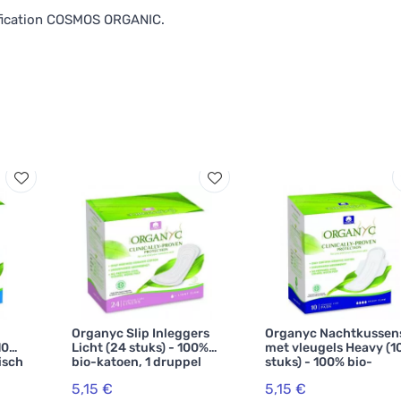
tification COSMOS ORGANIC.
g
Organyc Slip Inleggers
Organyc Nachtkussen
10
Licht (24 stuks) - 100%
met vleugels Heavy (1
isch
bio-katoen, 1 druppel
stuks) - 100% bio-
katoen, 4 druppels
5,15 €
5,15 €