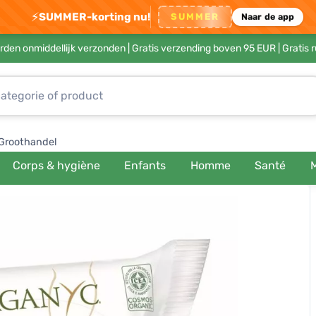
⚡
SUMMER-korting nu!
SUMMER
Naar de app
rden onmiddellijk verzonden |
Gratis verzending boven 95 EUR
| Gratis 
Groothandel
Corps & hygiène
Enfants
Homme
Santé