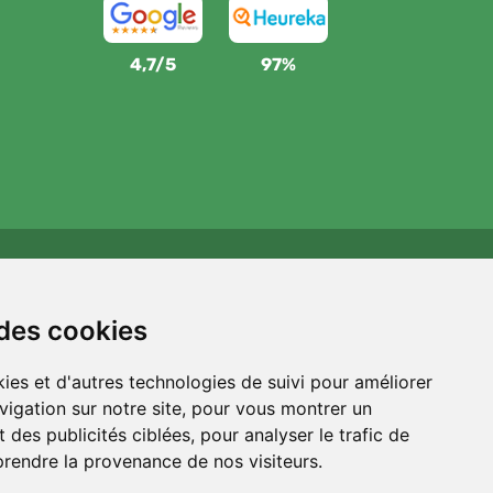
4,7/5
97%
Wij steunen Trees.org
Voor elke bestelling planten we een boom! Lees meer
 des cookies
Over ons
.
ies et d'autres technologies de suivi pour améliorer
vigation sur notre site, pour vous montrer un
 des publicités ciblées, pour analyser le trafic de
prendre la provenance de nos visiteurs.